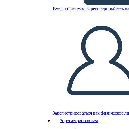
להרוג מסע של Mockingbird
Вход в Систему
Зарегистрируйтесь ка
גיבור
Скопируйте эту раскадровку
СОЗДАТЬ РАСКАДРОВКУ
ВОСПРОИЗВЕСТИ СЛАЙД-ШОУ
ПОЧИТАЙ МНЕ
Зарегистрироваться как физическое л
Зарегистрироваться