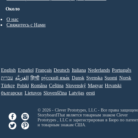
Около
О нас
Свяжитесь с Нами
English
Español
Français
Deutsch
Italiana
Nederlands
Português
עברית
العَرَبِيَّة
हिन्दी
ру́сский язы́к
Dansk
Svenska
Suomi
Norsk
Türkçe
Polski
Româna
Ceština
Slovenský
Magyar
Hrvatski
български
Lietuvos
Slovenščina
Latvijas
eesti
© 2026 - Clever Prototypes, LLC - Все права защищен
StoryboardThat является товарным знаком
Clever
Prototypes , LLC
и зарегистрирован в Бюро по патен
и товарным знакам США.