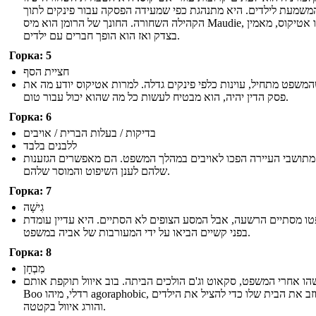
משמעת לילדים. היא מתנהגת כפי שמעידה הפסקה עבור פינקים לתוך
הקהילה השחורה. החונך של הרומן הוא מיס Maudie, שכמו אטיקוס, מאמין
בצדק ואז הוא הופך חברים עם ילדים.
Горка: 5
חציית הסף
משפט מתחיל, עוינות כלפי פינקים גדלה. למרות אטיקוס יודע מה את
פסק הדין יהיה, הוא מבטיח לעשות כל מה שהוא יכול עבור טום.
Горка: 6
בדיקות / בעלות הברית / אויבים
ללבנים בלבד
מתושבי העיירה הפכו לאויבים במהלך המשפט. הם מאפשרים הגזענות
שלהם לענן השיפוט והמוסר שלהם.
Горка: 7
גִישָׁה
ו מסתיים הרשעה, אבל המסע הצופים לא הסתיים. היא עדיין עומדת
בפני קשיים הביאו על ידי המעורבות של אביה במשפט.
Горка: 8
מִבְחָן
הו אחרי המשפט, סקאוט וג'ם הולכים הביתה. בוב איוול תוקפת אותם
Boo רדלי, מיהו agoraphobic, עוזב את הבית שלו כדי להציל את הילדים
והורג איוול בקטטה.