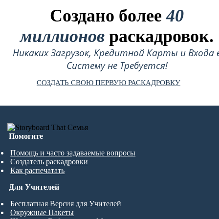
Создано более
40
миллионов
раскадровок.
Никаких Загрузок, Кредитной Карты и Входа 
Систему не Требуется!
СОЗДАТЬ СВОЮ ПЕРВУЮ РАСКАДРОВКУ
Помогите
Помощь и часто задаваемые вопросы
Создатель раскадровки
Как распечатать
Для Учителей
Бесплатная Версия для Учителей
Окружные Пакеты