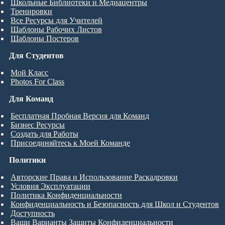
Школьные Библиотеки и Медиацентры
Тренировки
Все Ресурсы для Учителей
Шаблоны Рабочих Листов
Шаблоны Постеров
Для Студентов
Мой Класс
Photos For Class
Для Команд
Бесплатная Пробная Версия для Команд
Бизнес Ресурсы
Создать для Работы
Присоединяйтесь к Моей Команде
Политики
Авторские Права и Использование Раскадровки
Условия Эксплуатации
Политика Конфиденциальности
Конфиденциальность и Безопасность для Школ и Студентов
Доступность
Ваши Варианты Защиты Конфиденциальности