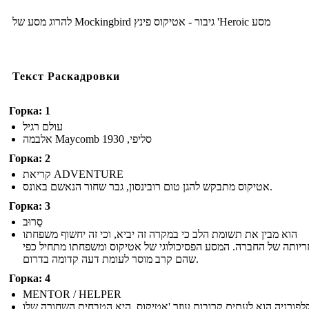
להרוג מסע של Mockingbird גיבור - אטיקוס פינץ 'Heroic מסע
Текст Раскадровки
Горка: 1
עולם רגיל
אלבמה Maycomb סליפי, 1930
Горка: 2
קריאת ADVENTURE
אטיקוס מתבקש להגן טום רובינסון, גבר שחור הנאשם באונס.
Горка: 3
סֵרוּב
הוא מבין את תשומת הלב כי במקרה זה יביא, וכי זה יחשוף משפחתו
ריותה של החברה. המסע הפסיכולוגי של אטיקוס ומשפחתו מתחיל כפי
שהם קרב מוסר לעומת דעה קדומה בדרום.
Горка: 4
MENTOR / HELPER
לפורניה הוא לעתים קרובות עוזר 'אטיקוס. היא הטבחית השחורה שלו