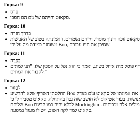
Горка: 9
פרס
סקאוט וחייהם של ג'ם הם חסכו.
Горка: 10
בדרך חזרה
סקאוט זוכה חינוך מוסרי, חייהם נשמרים, ו אמונתה בטוב של האנושות
משוחזר במידת מה על ידי Boo, שסיכן את חייו עבורם.
Горка: 11
כַּפָּרָה
ף פוסק מות איוול בשוגג, ואמר כי הוא נפל על הסכין שלו. "תנו למתים
לקבור את המתים."
Горка: 12
לַחֲזוֹר
החלטתי השריף שלא להרשיע Boo מחזק את אמונתו של סקאוט וג'ם בצדק
ושות. בעוד אטיקוס לא חושב שזה נכון בהתחלה, סקאוט מסביר לו כי
שליחת Boo לכלא יהיה כמו הריגת Mockingbird. מילים אלה מוכיחים
סקאוט למד לקח חשוב, ויש לו מעגל במסעה.