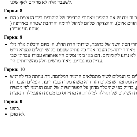
לשעבד אלה לא מזיקים לאף שלנו.
Горка: 8
 זה מדגיש את ההיגיון מאחורי הרדיפה של היהודים בידי הנאצים ( הם
מהווים איום), וההצדקה שלהם לניהול לחימה והרחבת שטחה באירופה
אנחנו גזע אדיר).
Горка: 9
רי הסוג השני של כתובת, שירותי הדת החלו. ה- מיום היבלות אלה גילו
מאוחר יותר-מן העבר אגדי כה עתיק שפעם בקושי יכולים למצוא דייט
עבורו-עברתי שבו emmets עדיין לא נרגע לקומוניזם. הם באו בזמן נמלים היו
עדיין כמו גברים, מאוד מרשים חלק מהשירותים היו.
Горка: 10
ים כי הנמלים לשיר מתמלאים הדמיה המלחמה. דת עוותה כדי להדגיש
ה ומלחמה שהמקום הזה הוא משהו מלך הכבוד ייעד. הנמלים הפכו דת
 בדיוק כפי שהיטלר מהוון על הפטריוטיות של העם הגרמני לפי מבטיח
Горка: 0
בוצע.
לא מוכן.