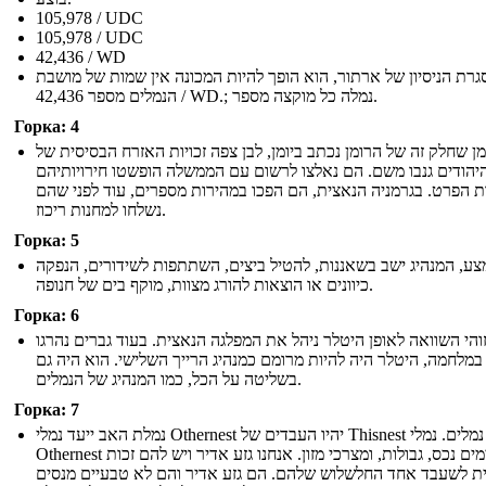
105,978 / UDC
105,978 / UDC
42,436 / WD
רת הניסיון של ארתור, הוא הופך להיות המכונה אין שמות של מושבת
הנמלים מספר 42,436 / WD.; נמלה כל מוקצה מספר.
Горка: 4
מן שחלק זה של הרומן נכתב ביומן, לבן צפה זכויות האזרח הבסיסית של
יהודים גנבו משם. הם נאלצו לרשום עם הממשלה הופשטו חירויותיהם
ות הפרט. בגרמניה הנאצית, הם הפכו במהירות מספרים, עוד לפני שהם
נשלחו למחנות ריכוז.
Горка: 5
ע, המנהיג ישב בשאננות, להטיל ביצים, השתתפות לשידורים, הנפקה
כיוונים או הוצאות להורג מצוות, מוקף בים של חנופה.
Горка: 6
והי השוואה לאופן היטלר ניהל את המפלגה הנאצית. בעוד גברים נהרגו
במלחמה, היטלר היה להיות מרומם כמנהיג הרייך השלישי. הוא היה גם
בשליטה על הכל, כמו המנהיג של הנמלים.
Горка: 7
נמלת האב ייעד נמלי Othernest יהיו העבדים של Thisnest נמלים. נמלי
Othernest מאיימים נכס, גבולות, ומצרכי מזון. אנחנו גזע אדיר ויש להם זכות
ת לשעבד אחד החלשלוש שלהם. הם גזע אדיר והם לא טבעיים מנסים