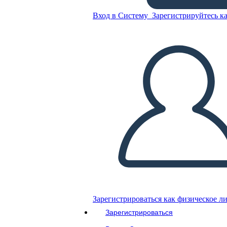
TOAFK - אלגוריה על השיעור
Вход в Систему
Зарегистрируйтесь ка
של הנמלים ב "החרב באבן"
Скопируйте эту раскадровку
СОЗДАТЬ РАСКАДРОВКУ
ВОСПРОИЗВЕСТИ СЛАЙД-ШОУ
ПОЧИТАЙ МНЕ
Зарегистрироваться как физическое л
Зарегистрироваться