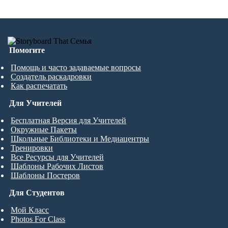
Помогите
Помощь и часто задаваемые вопросы
Создатель раскадровки
Как распечатать
Для Учителей
Бесплатная Версия для Учителей
Окружные Пакеты
Школьные Библиотеки и Медиацентры
Тренировки
Все Ресурсы для Учителей
Шаблоны Рабочих Листов
Шаблоны Постеров
Для Студентов
Мой Класс
Photos For Class