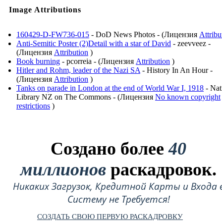
Image Attributions
160429-D-FW736-015
- DoD News Photos - (Лицензия
Attribu
Anti-Semitic Poster (2)Detail with a star of David
- zeevveez -
(Лицензия
Attribution
)
Book burning
- pcorreia - (Лицензия
Attribution
)
Hitler and Rohm, leader of the Nazi SA
- History In An Hour -
(Лицензия
Attribution
)
Tanks on parade in London at the end of World War I, 1918
- Nat
Library NZ on The Commons - (Лицензия
No known copyright
restrictions
)
Создано более
40
миллионов
раскадровок.
Никаких Загрузок, Кредитной Карты и Входа 
Систему не Требуется!
СОЗДАТЬ СВОЮ ПЕРВУЮ РАСКАДРОВКУ