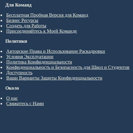
Для Команд
Бесплатная Пробная Версия для Команд
Бизнес Ресурсы
Создать для Работы
Присоединяйтесь к Моей Команде
Политики
Авторские Права и Использование Раскадровки
Условия Эксплуатации
Политика Конфиденциальности
Конфиденциальность и Безопасность для Школ и Студентов
Доступность
Ваши Варианты Защиты Конфиденциальности
Около
О нас
Свяжитесь с Нами