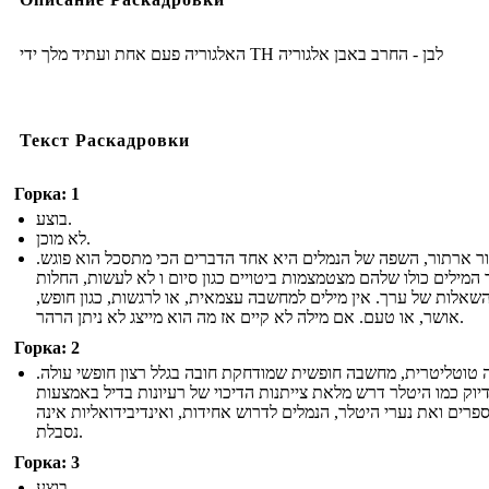
האלגוריה פעם אחת ועתיד מלך ידי TH לבן - החרב באבן אלגוריה
Текст Раскадровки
Горка: 1
בוצע.
לא מוכן.
ור ארתור, השפה של הנמלים היא אחד הדברים הכי מתסכל הוא פוגש
 המילים כולו שלהם מצטמצמות ביטויים כגון סיום ו לא לעשות, החלות
השאלות של ערך. אין מילים למחשבה עצמאית, או לרגשות, כגון חופש
אושר, או טעם. אם מילה לא קיים אז מה הוא מייצג לא ניתן הרהר.
Горка: 2
ה טוטליטרית, מחשבה חופשית שמודחקת חובה בגלל רצון חופשי עולה
יוק כמו היטלר דרש מלאת צייתנות הדיכוי של רעיונות בדיל באמצעות
רים ואת נערי היטלר, הנמלים לדרוש אחידות, ואינדיבידואליות אינה
נסבלת.
Горка: 3
בוצע.