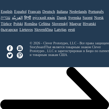
English
Español
Français
Deutsch
Italiana
Nederlands
Português
עברית
العَرَبِيَّة
हिन्दी
ру́сский язы́к
Dansk
Svenska
Suomi
Norsk
Türkçe
Polski
Româna
Ceština
Slovenský
Magyar
Hrvatski
български
Lietuvos
Slovenščina
Latvijas
eesti
© 2026 - Clever Prototypes, LLC - Все права защищен
StoryboardThat является товарным знаком
Clever
Prototypes , LLC
и зарегистрирован в Бюро по патен
и товарным знакам США.