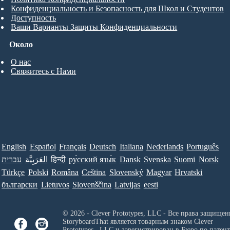
Конфиденциальность и Безопасность для Школ и Студентов
Доступность
Ваши Варианты Защиты Конфиденциальности
Около
О нас
Свяжитесь с Нами
English
Español
Français
Deutsch
Italiana
Nederlands
Português
עברית
العَرَبِيَّة
हिन्दी
ру́сский язы́к
Dansk
Svenska
Suomi
Norsk
Türkçe
Polski
Româna
Ceština
Slovenský
Magyar
Hrvatski
български
Lietuvos
Slovenščina
Latvijas
eesti
© 2026 - Clever Prototypes, LLC - Все права защищен
StoryboardThat является товарным знаком
Clever
Prototypes , LLC
и зарегистрирован в Бюро по патен