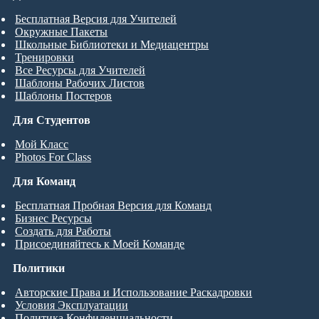
Бесплатная Версия для Учителей
Окружные Пакеты
Школьные Библиотеки и Медиацентры
Тренировки
Все Ресурсы для Учителей
Шаблоны Рабочих Листов
Шаблоны Постеров
Для Студентов
Мой Класс
Photos For Class
Для Команд
Бесплатная Пробная Версия для Команд
Бизнес Ресурсы
Создать для Работы
Присоединяйтесь к Моей Команде
Политики
Авторские Права и Использование Раскадровки
Условия Эксплуатации
Политика Конфиденциальности