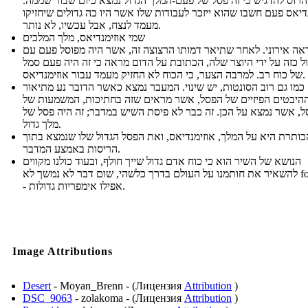
להרוס להדגיש כי זה פסל של פעם-המלך הגדול נמצא כיום שבור שממה
דיאס פעם חשבו שהוא ייזכר לעבודות שלו אשר היו כה גדולים שיחזיקו
מעמד לנצח, אבל עכשיו, לא נותר.
שמי אוזימנדיאס, מלך המלכים
ראה אירוני. לאחר שתיאר דמותו הרצוצה זה, אשר היה מפוסל פעם עם
ל כזה על ידי היוצר שלה, הכתובת על הדום מראה כי זה היה פעם סמל
של כוח רב. למרבה הצער, כי הכוח לא החזיק מעמד עבור אוזימנדיאס.
כמו גם רוב הסונטות, יש שינוי. המעבר נמצא כאשר הדובר נע מתיאור
היבטים הפיזיים של הפסל, אשר מראים שזה בחתיכות, המשמעות של
, אשר נמצא על הכן. זה כבר לא פיסת השיש במדבר; זה היה פסל של
מלך גדול.
כותרת היא על המלך, אוזימנדיאס, ואת הפסל הגדול שלו שנמצא בתוך
הריסות באמצע המדבר.
הנושא של השיר הוא כי כוח אדם גדול שייך חולף, ובעוד כולנו מקווים
להשאיר את חותמנו על העולם בדרך כלשהי, שום דבר לא נמשך לא forever-
- אפילו אימפריות גדולות.
Image Attributions
Desert
- Moyan_Brenn - (Лицензия
Attribution
)
DSC_9063
- zolakoma - (Лицензия
Attribution
)