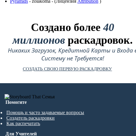
Pyramids
- zolakoma - (Лицензия
Attribution
)
Создано более
40
миллионов
раскадровок.
Никаких Загрузок, Кредитной Карты и Входа 
Систему не Требуется!
СОЗДАТЬ СВОЮ ПЕРВУЮ РАСКАДРОВКУ
Помогите
Помощь и часто задаваемые вопросы
Создатель раскадровки
Как распечатать
Для Учителей