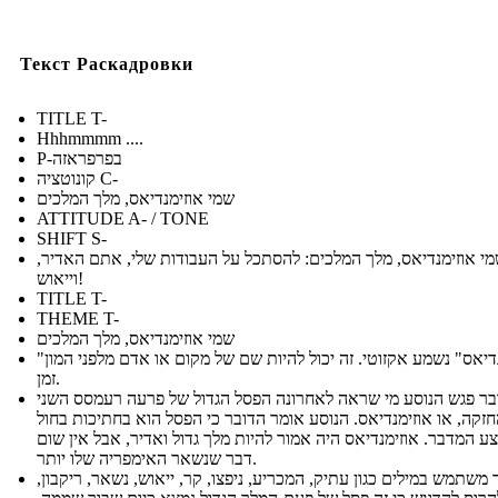
Текст Раскадровки
TITLE T-
Hhhmmmm ....
P-בפרפראזה
קונוטציה C-
שמי אוזימנדיאס, מלך המלכים
ATTITUDE A- / TONE
SHIFT S-
מי אוזימנדיאס, מלך המלכים: להסתכל על העבודות שלי, אתם האדיר
וייאוש!
TITLE T-
THEME T-
שמי אוזימנדיאס, מלך המלכים
"אוזימנדיאס" נשמע אקזוטי. זה יכול להיות שם של מקום או אדם מלפני המון
זמן.
בר פגש הנוסע מי שראה לאחרונה הפסל הגדול של פרעה רעמסס השני
זקה, או אוזימנדיאס. הנוסע אומר הדובר כי הפסל הוא בחתיכות בחול
 המדבר. אוזימנדיאס היה אמור להיות מלך גדול ואדיר, אבל אין שום
דבר שנשאר האימפריה שלו יותר.
ר משתמש במילים כגון עתיק, המכריע, ניפצו, קר, ייאוש, נשאר, ריקבון