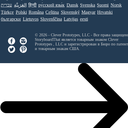
עברית
العَرَبِيَّة
हिन्दी
ру́сский язы́к
Dansk
Svenska
Suomi
Norsk
Türkçe
Polski
Româna
Ceština
Slovenský
Magyar
Hrvatski
български
Lietuvos
Slovenščina
Latvijas
eesti
© 2026 - Clever Prototypes, LLC - Все права защищен
StoryboardThat является товарным знаком
Clever
Prototypes , LLC
и зарегистрирован в Бюро по патен
и товарным знакам США.