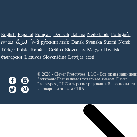
English
Español
Français
Deutsch
Italiana
Nederlands
Português
עברית
العَرَبِيَّة
हिन्दी
ру́сский язы́к
Dansk
Svenska
Suomi
Norsk
Türkçe
Polski
Româna
Ceština
Slovenský
Magyar
Hrvatski
български
Lietuvos
Slovenščina
Latvijas
eesti
© 2026 - Clever Prototypes, LLC - Все права защищен
StoryboardThat является товарным знаком
Clever
Prototypes , LLC
и зарегистрирован в Бюро по патен
и товарным знакам США.