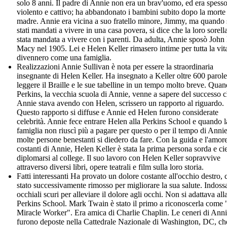
solo 8 anni. Il padre di Annie non era un brav'uomo, ed era spess
violento e cattivo; ha abbandonato i bambini subito dopo la morte 
madre. Annie era vicina a suo fratello minore, Jimmy, ma quando
stati mandati a vivere in una casa povera, si dice che la loro sorella
stata mandata a vivere con i parenti. Da adulta, Annie sposò John
Macy nel 1905. Lei e Helen Keller rimasero intime per tutta la vit
divennero come una famiglia.
Realizzazioni Annie Sullivan è nota per essere la straordinaria
insegnante di Helen Keller. Ha insegnato a Keller oltre 600 parol
leggere il Braille e le sue tabelline in un tempo molto breve. Qua
Perkins, la vecchia scuola di Annie, venne a sapere del successo 
Annie stava avendo con Helen, scrissero un rapporto al riguardo.
Questo rapporto si diffuse e Annie ed Helen furono considerate
celebrità. Annie fece entrare Helen alla Perkins School e quando l
famiglia non riuscì più a pagare per questo o per il tempo di Annie
molte persone benestanti si diedero da fare. Con la guida e l'amor
costanti di Annie, Helen Keller è stata la prima persona sorda e ci
diplomarsi al college. Il suo lavoro con Helen Keller sopravvive
attraverso diversi libri, opere teatrali e film sulla loro storia.
Fatti interessanti Ha provato un dolore costante all'occhio destro, 
stato successivamente rimosso per migliorare la sua salute. Indoss
occhiali scuri per alleviare il dolore agli occhi. Non si adattava all
Perkins School. Mark Twain è stato il primo a riconoscerla come
Miracle Worker". Era amica di Charlie Chaplin. Le ceneri di Ann
furono deposte nella Cattedrale Nazionale di Washington, DC, che