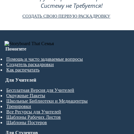
Систему не Требуется!
СОЗДАТЬ СВОЮ ПЕРВУЮ РАСКАДРОВКУ
Помогите
Помощь и часто задаваемые вопросы
Создатель раскадровки
Как распечатать
Для Учителей
Бесплатная Версия для Учителей
Окружные Пакеты
Школьные Библиотеки и Медиацентры
Тренировки
Все Ресурсы для Учителей
Шаблоны Рабочих Листов
Шаблоны Постеров
Для Студентов