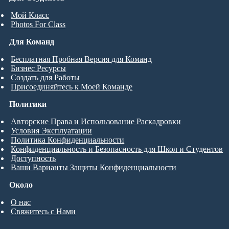
Мой Класс
Photos For Class
Для Команд
Бесплатная Пробная Версия для Команд
Бизнес Ресурсы
Создать для Работы
Присоединяйтесь к Моей Команде
Политики
Авторские Права и Использование Раскадровки
Условия Эксплуатации
Политика Конфиденциальности
Конфиденциальность и Безопасность для Школ и Студентов
Доступность
Ваши Варианты Защиты Конфиденциальности
Около
О нас
Свяжитесь с Нами