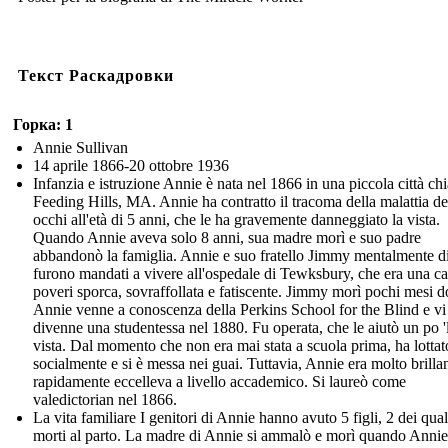
Текст Раскадровки
Горка: 1
Annie Sullivan
14 aprile 1866-20 ottobre 1936
Infanzia e istruzione Annie è nata nel 1866 in una piccola città ch
Feeding Hills, MA. Annie ha contratto il tracoma della malattia de
occhi all'età di 5 anni, che le ha gravemente danneggiato la vista.
Quando Annie aveva solo 8 anni, sua madre morì e suo padre
abbandonò la famiglia. Annie e suo fratello Jimmy mentalmente di
furono mandati a vivere all'ospedale di Tewksbury, che era una ca
poveri sporca, sovraffollata e fatiscente. Jimmy morì pochi mesi d
Annie venne a conoscenza della Perkins School for the Blind e vi
divenne una studentessa nel 1880. Fu operata, che le aiutò un po '
vista. Dal momento che non era mai stata a scuola prima, ha lottat
socialmente e si è messa nei guai. Tuttavia, Annie era molto brilla
rapidamente eccelleva a livello accademico. Si laureò come
valedictorian nel 1866.
La vita familiare I genitori di Annie hanno avuto 5 figli, 2 dei qua
morti al parto. La madre di Annie si ammalò e morì quando Anni