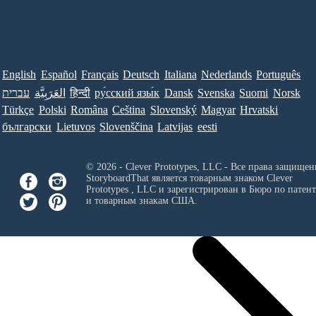
English
Español
Français
Deutsch
Italiana
Nederlands
Português
עברית
العَرَبِيَّة
हिन्दी
ру́сский язы́к
Dansk
Svenska
Suomi
Norsk
Türkçe
Polski
Româna
Ceština
Slovenský
Magyar
Hrvatski
български
Lietuvos
Slovenščina
Latvijas
eesti
© 2026 - Clever Prototypes, LLC - Все права защищен
StoryboardThat является товарным знаком
Clever
Prototypes , LLC
и зарегистрирован в Бюро по патен
и товарным знакам США.