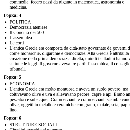
commedia, fecero passi da gigante in matematica, astronomia e
medicina.
Горка: 4
POLITICA
Democrazia ateniese
Il Concilio dei 500
L'assemblea
Le corti
L'antica Grecia era composta da città-stato governate da governi d
come monarchie, oligarchie e democrazie. Alla Grecia è attribuita 
creazione della prima democrazia diretta, quindi i cittadini hanno 
su tutte le leggi. Il governo aveva tre parti: l'assemblea, il consiglio
tribunali.
Горка: 5
ECONOMIA
L'antica Grecia era molto montuosa e aveva un suolo povero, ma
coltivavano olive e uva e allevavano pecore, capre e api. Erano a
pescatori e subacquei. Commercianti e commercianti scambiavano
olive, oggetti in metallo e ceramiche con grano, maiale, seta, papi
lino.
Горка: 6
STRUTTURE SOCIALI
Cittadini maschi nel governo