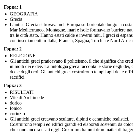
Горка: 1
GEOGRAFIA
Grecia
L'antica Grecia si trovava nell'Europa sud-orientale lungo la costa
Mar Mediterraneo. Montagne, mari e isole formavano barriere nat
tra le città-stato. Hanno estati calde e inverni miti. I greci si espan
con insediamenti in Italia, Francia, Spagna, Turchia e Nord Africa
Горка: 2
RELIGIONE
Gli antichi greci praticavano il politeismo, il che significa che cr
in molti dei e dee. La mitologia greca racconta le storie degli dei, 
dee e degli eroi. Gli antichi greci costruirono templi agli dei e offr
sacrifici.
Горка: 3
RISULTATI
Vite di Archimede
dorico
Ionico
corinzio
Gli antichi greci creavano sculture, dipinti e ceramiche realistici.
Costruirono templi ed edifici grandi ed elaborati sostenuti da colo
che sono ancora usati oggi. Crearono drammi drammatici di trage