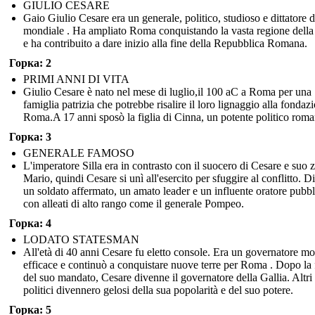
GIULIO CESARE
Gaio Giulio Cesare era un generale, politico, studioso e dittatore 
mondiale . Ha ampliato Roma conquistando la vasta regione della
e ha contribuito a dare inizio alla fine della Repubblica Romana.
Горка: 2
PRIMI ANNI DI VITA
Giulio Cesare è nato nel mese di luglio,il 100 aC a Roma per una
famiglia patrizia che potrebbe risalire il loro lignaggio alla fondaz
Roma.A 17 anni sposò la figlia di Cinna, un potente politico roma
Горка: 3
GENERALE FAMOSO
L'imperatore Silla era in contrasto con il suocero di Cesare e suo z
Mario, quindi Cesare si unì all'esercito per sfuggire al conflitto. 
un soldato affermato, un amato leader e un influente oratore pubb
con alleati di alto rango come il generale Pompeo.
Горка: 4
LODATO STATESMAN
All'età di 40 anni Cesare fu eletto console. Era un governatore mo
efficace e continuò a conquistare nuove terre per Roma . Dopo la 
del suo mandato, Cesare divenne il governatore della Gallia. Altri
politici divennero gelosi della sua popolarità e del suo potere.
Горка: 5