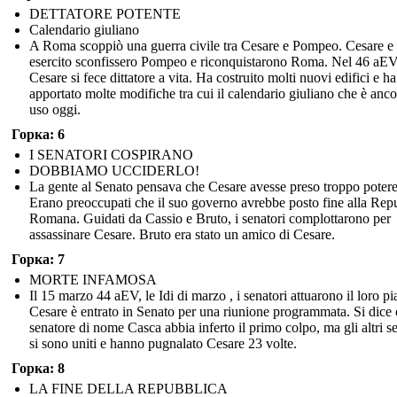
DETTATORE POTENTE
Calendario giuliano
A Roma scoppiò una guerra civile tra Cesare e Pompeo. Cesare e 
esercito sconfissero Pompeo e riconquistarono Roma. Nel 46 aE
Cesare si fece dittatore a vita. Ha costruito molti nuovi edifici e ha
apportato molte modifiche tra cui il calendario giuliano che è anco
uso oggi.
Горка: 6
I SENATORI COSPIRANO
DOBBIAMO UCCIDERLO!
La gente al Senato pensava che Cesare avesse preso troppo potere
Erano preoccupati che il suo governo avrebbe posto fine alla Rep
Romana. Guidati da Cassio e Bruto, i senatori complottarono per
assassinare Cesare. Bruto era stato un amico di Cesare.
Горка: 7
MORTE INFAMOSA
Il 15 marzo 44 aEV, le Idi di marzo , i senatori attuarono il loro pi
Cesare è entrato in Senato per una riunione programmata. Si dice
senatore di nome Casca abbia inferto il primo colpo, ma gli altri s
si sono uniti e hanno pugnalato Cesare 23 volte.
Горка: 8
LA FINE DELLA REPUBBLICA