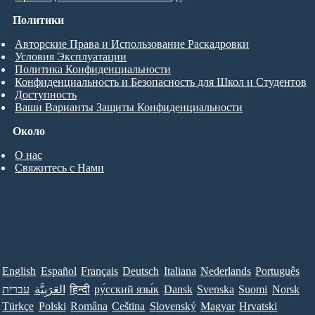
Политики
Авторские Права и Использование Раскадровки
Условия Эксплуатации
Политика Конфиденциальности
Конфиденциальность и Безопасность для Школ и Студентов
Доступность
Ваши Варианты Защиты Конфиденциальности
Около
О нас
Свяжитесь с Нами
English
Español
Français
Deutsch
Italiana
Nederlands
Português
עברית
العَرَبِيَّة
हिन्दी
ру́сский язы́к
Dansk
Svenska
Suomi
Norsk
Türkçe
Polski
Româna
Ceština
Slovenský
Magyar
Hrvatski