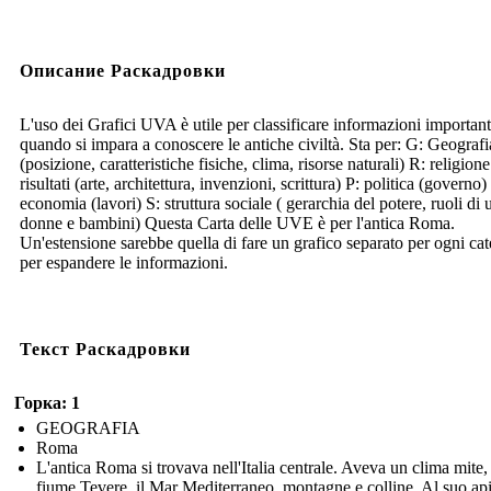
Описание Раскадровки
L'uso dei Grafici UVA è utile per classificare informazioni important
quando si impara a conoscere le antiche civiltà. Sta per: G: Geografi
(posizione, caratteristiche fisiche, clima, risorse naturali) R: religion
risultati (arte, architettura, invenzioni, scrittura) P: politica (governo)
economia (lavori) S: struttura sociale ( gerarchia del potere, ruoli di
donne e bambini) Questa Carta delle UVE è per l'antica Roma.
Un'estensione sarebbe quella di fare un grafico separato per ogni cat
per espandere le informazioni.
Текст Раскадровки
Горка: 1
GEOGRAFIA
Roma
L'antica Roma si trovava nell'Italia centrale. Aveva un clima mite, 
fiume Tevere, il Mar Mediterraneo, montagne e colline. Al suo api