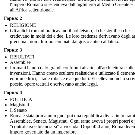
l'Impero Romano si estendeva dall'Inghilterra al Medio Oriente e
all'Africa settentrionale.
Горка: 2
RELIGIONE
Gli antichi romani praticavano il politeismo, il che significa che
credevano in molti dei e dee. Le loro credenze derivavano dagli an
greci ma i nomi furono cambiati dal greco antico al latino.
Горка: 3
RISULTATI
Assemblee
I romani hanno dato grandi contributi all'arte, all'architettura e alle
invenzioni. Hanno creato sculture realistiche e utilizzato il cement
enormi edifici, strade robuste e acquedotti. Eccellevano nello scri
poesie, opere teatrali e scrivevano anche leggi.
Горка: 4
POLITICA
Magistrati
Il Senato
Roma è stata prima un regno, poi una repubblica divisa in tre rami
Assemblee, Senato, Magistrati. Ogni ramo aveva i propri poteri e
"controllarsi e bilanciarsi" a vicenda. Dopo 450 anni, Roma dive
impero governato da un imperatore.