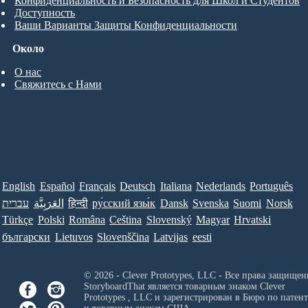
Конфиденциальность и Безопасность для Школ и Студентов
Доступность
Ваши Варианты Защиты Конфиденциальности
Около
О нас
Свяжитесь с Нами
English
Español
Français
Deutsch
Italiana
Nederlands
Português
עברית
العَرَبِيَّة
हिन्दी
ру́сский язы́к
Dansk
Svenska
Suomi
Norsk
Türkçe
Polski
Româna
Ceština
Slovenský
Magyar
Hrvatski
български
Lietuvos
Slovenščina
Latvijas
eesti
© 2026 - Clever Prototypes, LLC - Все права защищен
StoryboardThat является товарным знаком
Clever
Prototypes , LLC
и зарегистрирован в Бюро по патен