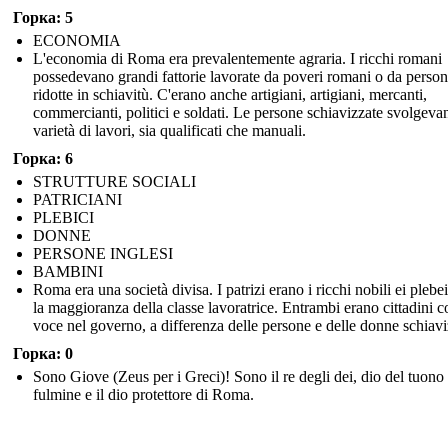
Горка: 5
ECONOMIA
L'economia di Roma era prevalentemente agraria. I ricchi romani
possedevano grandi fattorie lavorate da poveri romani o da perso
ridotte in schiavitù. C'erano anche artigiani, artigiani, mercanti,
commercianti, politici e soldati. Le persone schiavizzate svolgev
varietà di lavori, sia qualificati che manuali.
Горка: 6
STRUTTURE SOCIALI
PATRICIANI
PLEBICI
DONNE
PERSONE INGLESI
BAMBINI
Roma era una società divisa. I patrizi erano i ricchi nobili ei plebe
la maggioranza della classe lavoratrice. Entrambi erano cittadini 
voce nel governo, a differenza delle persone e delle donne schiavi
Горка: 0
Sono Giove (Zeus per i Greci)! Sono il re degli dei, dio del tuono 
fulmine e il dio protettore di Roma.