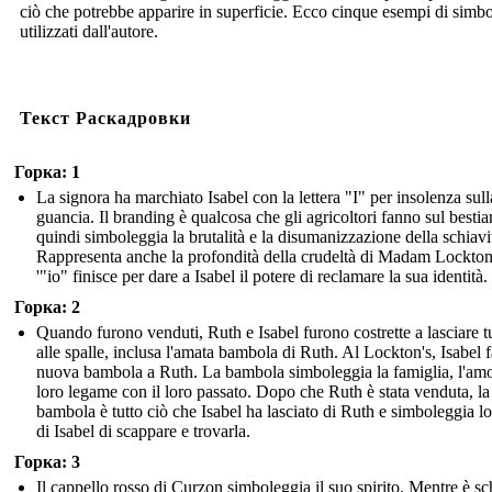
ciò che potrebbe apparire in superficie. Ecco cinque esempi di simb
utilizzati dall'autore.
Текст Раскадровки
Горка: 1
La signora ha marchiato Isabel con la lettera "I" per insolenza sull
guancia. Il branding è qualcosa che gli agricoltori fanno sul besti
quindi simboleggia la brutalità e la disumanizzazione della schiavi
Rappresenta anche la profondità della crudeltà di Madam Lockton
'"io" finisce per dare a Isabel il potere di reclamare la sua identità.
Горка: 2
Quando furono venduti, Ruth e Isabel furono costrette a lasciare t
alle spalle, inclusa l'amata bambola di Ruth. Al Lockton's, Isabel 
nuova bambola a Ruth. La bambola simboleggia la famiglia, l'amor
loro legame con il loro passato. Dopo che Ruth è stata venduta, la
bambola è tutto ciò che Isabel ha lasciato di Ruth e simboleggia l
di Isabel di scappare e trovarla.
Горка: 3
Il cappello rosso di Curzon simboleggia il suo spirito. Mentre è sc