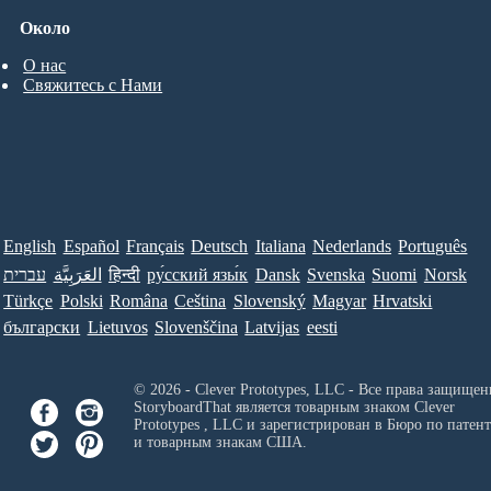
Около
О нас
Свяжитесь с Нами
English
Español
Français
Deutsch
Italiana
Nederlands
Português
עברית
العَرَبِيَّة
हिन्दी
ру́сский язы́к
Dansk
Svenska
Suomi
Norsk
Türkçe
Polski
Româna
Ceština
Slovenský
Magyar
Hrvatski
български
Lietuvos
Slovenščina
Latvijas
eesti
© 2026 - Clever Prototypes, LLC - Все права защищен
StoryboardThat является товарным знаком
Clever
Prototypes , LLC
и зарегистрирован в Бюро по патен
и товарным знакам США.