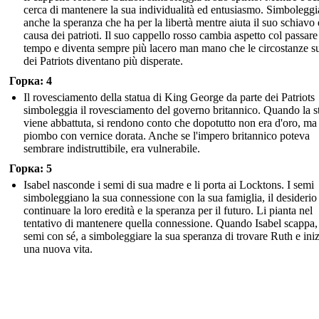
cerca di mantenere la sua individualità ed entusiasmo. Simboleggi
anche la speranza che ha per la libertà mentre aiuta il suo schiavo 
causa dei patrioti. Il suo cappello rosso cambia aspetto col passare
tempo e diventa sempre più lacero man mano che le circostanze s
dei Patriots diventano più disperate.
Горка: 4
Il rovesciamento della statua di King George da parte dei Patriots
simboleggia il rovesciamento del governo britannico. Quando la s
viene abbattuta, si rendono conto che dopotutto non era d'oro, ma
piombo con vernice dorata. Anche se l'impero britannico poteva
sembrare indistruttibile, era vulnerabile.
Горка: 5
Isabel nasconde i semi di sua madre e li porta ai Locktons. I semi
simboleggiano la sua connessione con la sua famiglia, il desiderio
continuare la loro eredità e la speranza per il futuro. Li pianta nel
tentativo di mantenere quella connessione. Quando Isabel scappa, 
semi con sé, a simboleggiare la sua speranza di trovare Ruth e iniz
una nuova vita.