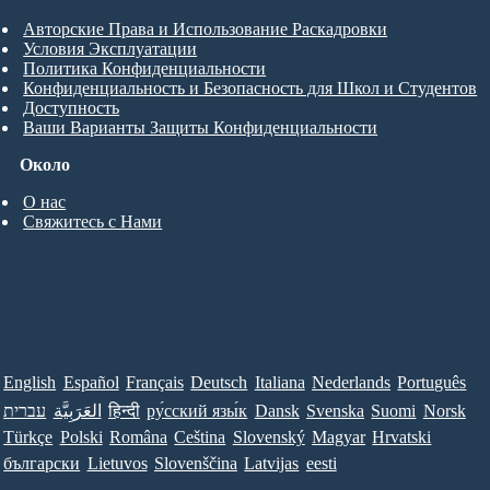
Авторские Права и Использование Раскадровки
Условия Эксплуатации
Политика Конфиденциальности
Конфиденциальность и Безопасность для Школ и Студентов
Доступность
Ваши Варианты Защиты Конфиденциальности
Около
О нас
Свяжитесь с Нами
English
Español
Français
Deutsch
Italiana
Nederlands
Português
עברית
العَرَبِيَّة
हिन्दी
ру́сский язы́к
Dansk
Svenska
Suomi
Norsk
Türkçe
Polski
Româna
Ceština
Slovenský
Magyar
Hrvatski
български
Lietuvos
Slovenščina
Latvijas
eesti