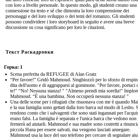
con loro a livello personale. In questo modo, gli studenti creano una
connessione tra testo e sé che dimostra la loro comprensione dei
personaggi e del loro sviluppo o dei temi del romanzo. Gli studenti
possono condividere i loro storyboard in seguito e avere una breve
discussione su cosa significano per loro le citazioni.
Текст Раскадровки
Горка: 1
Scena preferita da REFUGEE di Alan Gratz
“Per favore!” Gridò Mahmoud. Singhiozzò per lo sforzo di respin
dita dell'uomo e di aggrapparsi al gommone. "Per favore, portaci 
te!" “No! Nessuna stanza! " "Almeno prendi mia sorella!" Implor
Mahmoud. “È una bambina. Non occuperà nessuna stanza! "
Una delle scene per i rifugiati che risuonava con me è quando 
e la sua famiglia sono gettati dalla loro barca sul modo di Lesbo. S
rendono conto che i salvagenti che sono stati ingannati per l'acqui
erano falsi. La famiglia è separata e l'unica barca che vedono non 
fermerà ad aiutarli. Mahmoud e sua madre sono costretti a rinuncia
piccola Hana per essere salvati, ma vengono lasciati annegare.
Mahmoud usa la luce del suo telefono per cercare di segnalare aiu