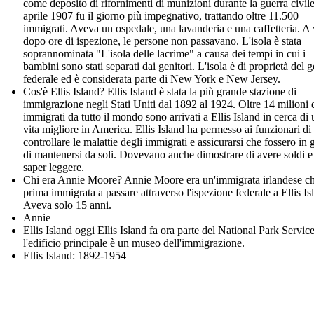
come deposito di rifornimenti di munizioni durante la guerra civile
aprile 1907 fu il giorno più impegnativo, trattando oltre 11.500
immigrati. Aveva un ospedale, una lavanderia e una caffetteria. A 
dopo ore di ispezione, le persone non passavano. L'isola è stata
soprannominata "L'isola delle lacrime" a causa dei tempi in cui i
bambini sono stati separati dai genitori. L'isola è di proprietà del 
federale ed è considerata parte di New York e New Jersey.
Cos'è Ellis Island? Ellis Island è stata la più grande stazione di
immigrazione negli Stati Uniti dal 1892 al 1924. Oltre 14 milioni 
immigrati da tutto il mondo sono arrivati a Ellis Island in cerca di
vita migliore in America. Ellis Island ha permesso ai funzionari di
controllare le malattie degli immigrati e assicurarsi che fossero in 
di mantenersi da soli. Dovevano anche dimostrare di avere soldi e
saper leggere.
Chi era Annie Moore? Annie Moore era un'immigrata irlandese ch
prima immigrata a passare attraverso l'ispezione federale a Ellis Is
Aveva solo 15 anni.
Annie
Ellis Island oggi Ellis Island fa ora parte del National Park Service
l'edificio principale è un museo dell'immigrazione.
Ellis Island: 1892-1954