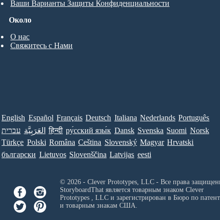
Ваши Варианты Защиты Конфиденциальности
Около
О нас
Свяжитесь с Нами
English
Español
Français
Deutsch
Italiana
Nederlands
Português
עברית
العَرَبِيَّة
हिन्दी
ру́сский язы́к
Dansk
Svenska
Suomi
Norsk
Türkçe
Polski
Româna
Ceština
Slovenský
Magyar
Hrvatski
български
Lietuvos
Slovenščina
Latvijas
eesti
© 2026 - Clever Prototypes, LLC - Все права защищен
StoryboardThat является товарным знаком
Clever
Prototypes , LLC
и зарегистрирован в Бюро по патен
и товарным знакам США.