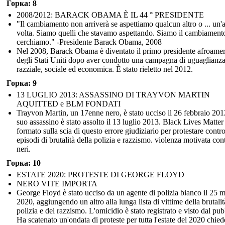
Горка: 8
2008/2012: BARACK OBAMA È IL 44 ° PRESIDENTE
"Il cambiamento non arriverà se aspettiamo qualcun altro o ... un'a
volta. Siamo quelli che stavamo aspettando. Siamo il cambiament
cerchiamo." -Presidente Barack Obama, 2008
Nel 2008, Barack Obama è diventato il primo presidente afroame
degli Stati Uniti dopo aver condotto una campagna di uguaglianz
razziale, sociale ed economica. È stato rieletto nel 2012.
Горка: 9
13 LUGLIO 2013: ASSASSINO DI TRAYVON MARTIN
AQUITTED e BLM FONDATI
Trayvon Martin, un 17enne nero, è stato ucciso il 26 febbraio 2012
suo assassino è stato assolto il 13 luglio 2013. Black Lives Matter 
formato sulla scia di questo errore giudiziario per protestare contro
episodi di brutalità della polizia e razzismo. violenza motivata cont
neri.
Горка: 10
ESTATE 2020: PROTESTE DI GEORGE FLOYD
NERO VITE IMPORTA
George Floyd è stato ucciso da un agente di polizia bianco il 25 
2020, aggiungendo un altro alla lunga lista di vittime della brutalit
polizia e del razzismo. L'omicidio è stato registrato e visto dal pub
Ha scatenato un'ondata di proteste per tutta l'estate del 2020 chie