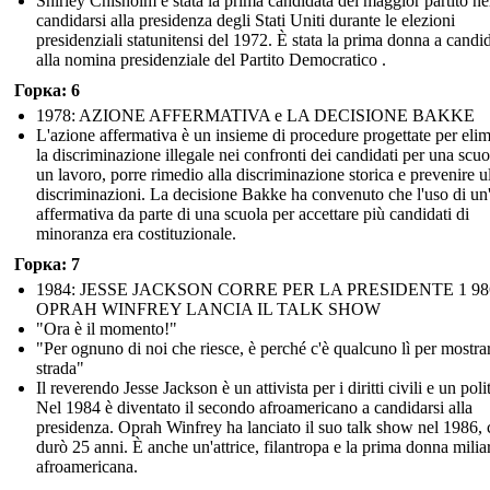
Shirley Chisholm è stata la prima candidata del maggior partito ne
candidarsi alla presidenza degli Stati Uniti durante le elezioni
presidenziali statunitensi del 1972. È stata la prima donna a candid
alla nomina presidenziale del Partito Democratico .
Горка: 6
1978: AZIONE AFFERMATIVA e LA DECISIONE BAKKE
L'azione affermativa è un insieme di procedure progettate per eli
la discriminazione illegale nei confronti dei candidati per una scuo
un lavoro, porre rimedio alla discriminazione storica e prevenire ul
discriminazioni. La decisione Bakke ha convenuto che l'uso di un
affermativa da parte di una scuola per accettare più candidati di
minoranza era costituzionale.
Горка: 7
1984: JESSE JACKSON CORRE PER LA PRESIDENTE 1 98
OPRAH WINFREY LANCIA IL TALK SHOW
"Ora è il momento!"
"Per ognuno di noi che riesce, è perché c'è qualcuno lì per mostrar
strada"
Il reverendo Jesse Jackson è un attivista per i diritti civili e un poli
Nel 1984 è diventato il secondo afroamericano a candidarsi alla
presidenza. Oprah Winfrey ha lanciato il suo talk show nel 1986, 
durò 25 anni. È anche un'attrice, filantropa e la prima donna milia
afroamericana.