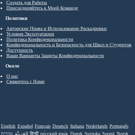
Создать для Работы
Присоединяйтесь к Моей Команде
Политики
Авторские Права и Использование Раскадровки
Условия Эксплуатации
Политика Конфиденциальности
Конфиденциальность и Безопасность для Школ и Студентов
Доступность
Ваши Варианты Защиты Конфиденциальности
Около
О нас
Свяжитесь с Нами
English
Español
Français
Deutsch
Italiana
Nederlands
Português
עברית
العَرَبِيَّة
हिन्दी
ру́сский язы́к
Dansk
Svenska
Suomi
Norsk