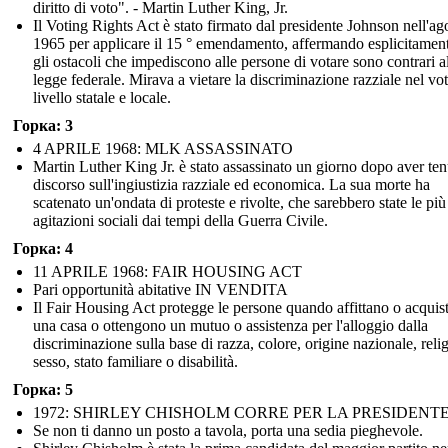
diritto di voto". - Martin Luther King, Jr.
Il Voting Rights Act è stato firmato dal presidente Johnson nell'ag
1965 per applicare il 15 ° emendamento, affermando esplicitamen
gli ostacoli che impediscono alle persone di votare sono contrari a
legge federale. Mirava a vietare la discriminazione razziale nel vo
livello statale e locale.
Горка: 3
4 APRILE 1968: MLK ASSASSINATO
Martin Luther King Jr. è stato assassinato un giorno dopo aver te
discorso sull'ingiustizia razziale ed economica. La sua morte ha
scatenato un'ondata di proteste e rivolte, che sarebbero state le più
agitazioni sociali dai tempi della Guerra Civile.
Горка: 4
11 APRILE 1968: FAIR HOUSING ACT
Pari opportunità abitative IN VENDITA
Il Fair Housing Act protegge le persone quando affittano o acquis
una casa o ottengono un mutuo o assistenza per l'alloggio dalla
discriminazione sulla base di razza, colore, origine nazionale, reli
sesso, stato familiare o disabilità.
Горка: 5
1972: SHIRLEY CHISHOLM CORRE PER LA PRESIDENT
Se non ti danno un posto a tavola, porta una sedia pieghevole.