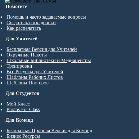
Помогите
Помощь и часто задаваемые вопросы
Создатель раскадровки
Как распечатать
Для Учителей
Бесплатная Версия для Учителей
Окружные Пакеты
Школьные Библиотеки и Медиацентры
Тренировки
Все Ресурсы для Учителей
Шаблоны Рабочих Листов
Шаблоны Постеров
Для Студентов
Мой Класс
Photos For Class
Для Команд
Бесплатная Пробная Версия для Команд
Бизнес Ресурсы