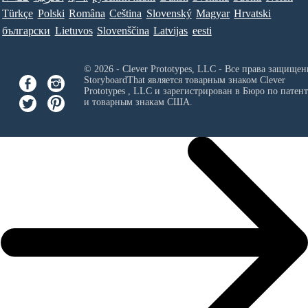
Türkçe
Polski
Româna
Ceština
Slovenský
Magyar
Hrvatski
български
Lietuvos
Slovenščina
Latvijas
eesti
© 2026 - Clever Prototypes, LLC - Все права защищен
StoryboardThat является товарным знаком
Clever
Prototypes , LLC
и зарегистрирован в Бюро по патен
и товарным знакам США.