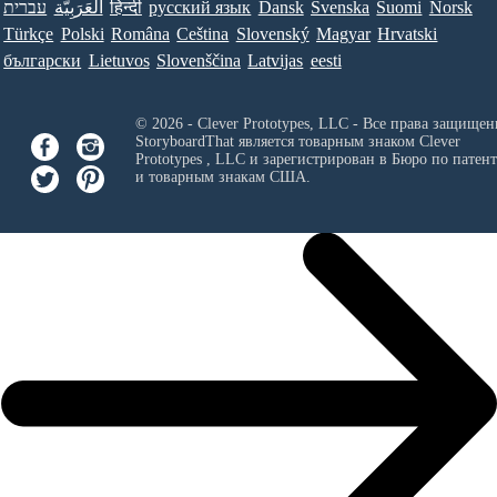
עברית
العَرَبِيَّة
हिन्दी
ру́сский язы́к
Dansk
Svenska
Suomi
Norsk
Türkçe
Polski
Româna
Ceština
Slovenský
Magyar
Hrvatski
български
Lietuvos
Slovenščina
Latvijas
eesti
© 2026 - Clever Prototypes, LLC - Все права защищен
StoryboardThat является товарным знаком
Clever
Prototypes , LLC
и зарегистрирован в Бюро по патен
и товарным знакам США.