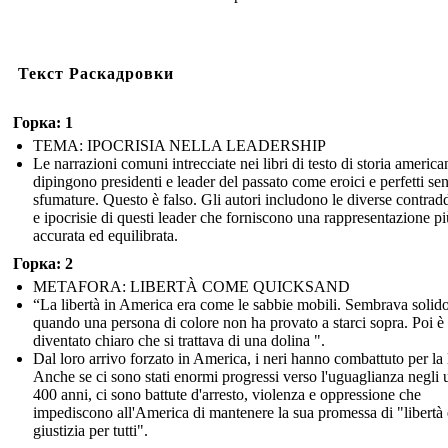
Текст Раскадровки
Горка: 1
TEMA: IPOCRISIA NELLA LEADERSHIP
Le narrazioni comuni intrecciate nei libri di testo di storia america
dipingono presidenti e leader del passato come eroici e perfetti se
sfumature. Questo è falso. Gli autori includono le diverse contrad
e ipocrisie di questi leader che forniscono una rappresentazione pi
accurata ed equilibrata.
Горка: 2
METAFORA: LIBERTÀ COME QUICKSAND
“La libertà in America era come le sabbie mobili. Sembrava solido
quando una persona di colore non ha provato a starci sopra. Poi è
diventato chiaro che si trattava di una dolina ".
Dal loro arrivo forzato in America, i neri hanno combattuto per la l
Anche se ci sono stati enormi progressi verso l'uguaglianza negli 
400 anni, ci sono battute d'arresto, violenza e oppressione che
impediscono all'America di mantenere la sua promessa di "libertà 
giustizia per tutti".