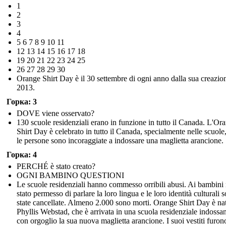
1
2
3
4
5 6 7 8 9 10 11
12 13 14 15 16 17 18
19 20 21 22 23 24 25
26 27 28 29 30
Orange Shirt Day è il 30 settembre di ogni anno dalla sua creazio
2013.
Горка: 3
DOVE viene osservato?
130 scuole residenziali erano in funzione in tutto il Canada. L'Or
Shirt Day è celebrato in tutto il Canada, specialmente nelle scuole
le persone sono incoraggiate a indossare una maglietta arancione.
Горка: 4
PERCHÉ è stato creato?
OGNI BAMBINO QUESTIONI
Le scuole residenziali hanno commesso orribili abusi. Ai bambini
stato permesso di parlare la loro lingua e le loro identità culturali 
state cancellate. Almeno 2.000 sono morti. Orange Shirt Day è na
Phyllis Webstad, che è arrivata in una scuola residenziale indossa
con orgoglio la sua nuova maglietta arancione. I suoi vestiti furon