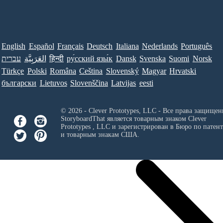
English
Español
Français
Deutsch
Italiana
Nederlands
Português
עברית
العَرَبِيَّة
हिन्दी
ру́сский язы́к
Dansk
Svenska
Suomi
Norsk
Türkçe
Polski
Româna
Ceština
Slovenský
Magyar
Hrvatski
български
Lietuvos
Slovenščina
Latvijas
eesti
© 2026 - Clever Prototypes, LLC - Все права защищен
StoryboardThat является товарным знаком
Clever
Prototypes , LLC
и зарегистрирован в Бюро по патен
и товарным знакам США.