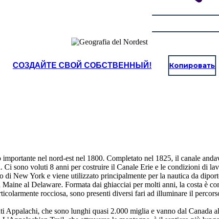
СОЗДАЙТЕ СВОЙ СОБСТВЕННЫЙ!
Копировать
o importante nel nord-est nel 1800. Completato nel 1825, il canale and
. Ci sono voluti 8 anni per costruire il Canale Erie e le condizioni di la
ato di New York e viene utilizzato principalmente per la nautica da diport
al Maine al Delaware. Formata dai ghiacciai per molti anni, la costa è
colarmente rocciosa, sono presenti diversi fari ad illuminare il percorso.
nti Appalachi, che sono lunghi quasi 2.000 miglia e vanno dal Canada