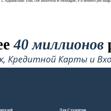
ti. L'Appalachian Trail, che attraversa le montagne, è il sentiero più lun
ее
40 миллионов
ок, Кредитной Карты и Вхо
Требуется!
ДРОВКУ
ителей
Для Студентов