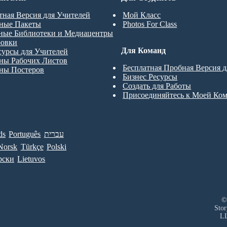
тная Версия для Учителей
Мой Класс
ные Пакеты
Photos For Class
ные Библиотеки и Медиацентры
ровки
Для Команд
сурсы для Учителей
ны Рабочих Листов
Бесплатная Пробная Версия 
ны Постеров
Бизнес Ресурсы
Создать для Работы
Присоединяйтесь к Моей Ко
ds
Português
עברית
Norsk
Türkçe
Polski
рски
Lietuvos
©
Sto
L