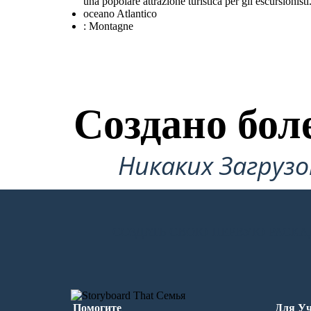
una popolare attrazione turistica per gli escursionis
oceano Atlantico
: Montagne
Создано бол
Никаких Загруз
СОЗДАТЬ СВОЮ ПЕРВУЮ РАСКА
Помогите
Для Уч