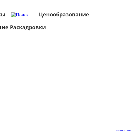
сы
Ценообразование
ние Раскадровки