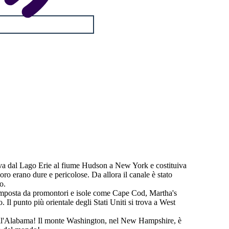
ava dal Lago Erie al fiume Hudson a New York e costituiva
voro erano dure e pericolose. Da allora il canale è stato
o.
 composta da promontori e isole come Cape Cod, Martha's
 Il punto più orientale degli Stati Uniti si trova a West
 all'Alabama! Il monte Washington, nel New Hampshire, è