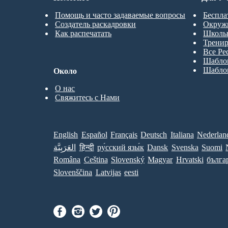
Помощь и часто задаваемые вопросы
Беспла
Создатель раскадровки
Окруж
Как распечатать
Школь
Трени
Все Ре
Шабло
Шабло
Около
О нас
Свяжитесь с Нами
English
Español
Français
Deutsch
Italiana
Nederlan
العَرَبِيَّة
हिन्दी
ру́сский язы́к
Dansk
Svenska
Suomi
Româna
Ceština
Slovenský
Magyar
Hrvatski
бълга
Slovenščina
Latvijas
eesti