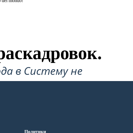
go del mondo!
раскадровок.
да в Систему не
Политики