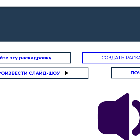
йте эту раскадровку
СОЗДАТЬ РАСК
ПО
РОИЗВЕСТИ СЛАЙД-ШОУ