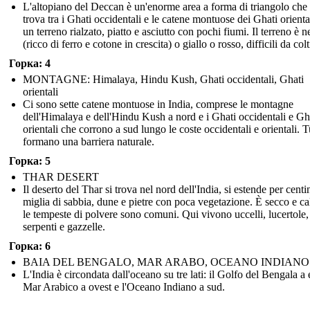
L'altopiano del Deccan è un'enorme area a forma di triangolo che 
trova tra i Ghati occidentali e le catene montuose dei Ghati orienta
un terreno rialzato, piatto e asciutto con pochi fiumi. Il terreno è n
(ricco di ferro e cotone in crescita) o giallo o rosso, difficili da colt
Горка: 4
MONTAGNE: Himalaya, Hindu Kush, Ghati occidentali, Ghati
orientali
Ci sono sette catene montuose in India, comprese le montagne
dell'Himalaya e dell'Hindu Kush a nord e i Ghati occidentali e Gh
orientali che corrono a sud lungo le coste occidentali e orientali. T
formano una barriera naturale.
Горка: 5
THAR DESERT
Il deserto del Thar si trova nel nord dell'India, si estende per centi
miglia di sabbia, dune e pietre con poca vegetazione. È secco e ca
le tempeste di polvere sono comuni. Qui vivono uccelli, lucertole,
serpenti e gazzelle.
Горка: 6
BAIA DEL BENGALO, MAR ARABO, OCEANO INDIANO
L'India è circondata dall'oceano su tre lati: il Golfo del Bengala a e
Mar Arabico a ovest e l'Oceano Indiano a sud.