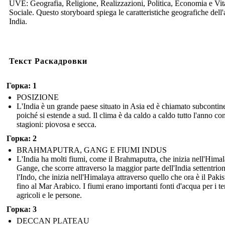
UVE: Geografia, Religione, Realizzazioni, Politica, Economia e Vit
Sociale. Questo storyboard spiega le caratteristiche geografiche dell'
India.
Текст Раскадровки
Горка: 1
POSIZIONE
L'India è un grande paese situato in Asia ed è chiamato subcontin
poiché si estende a sud. Il clima è da caldo a caldo tutto l'anno co
stagioni: piovosa e secca.
Горка: 2
BRAHMAPUTRA, GANG E FIUMI INDUS
L'India ha molti fiumi, come il Brahmaputra, che inizia nell'Himala
Gange, che scorre attraverso la maggior parte dell'India settentrion
l'Indo, che inizia nell'Himalaya attraverso quello che ora è il Pakis
fino al Mar Arabico. I fiumi erano importanti fonti d'acqua per i te
agricoli e le persone.
Горка: 3
DECCAN PLATEAU