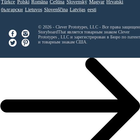
Türkçe
Polski
Româna
Ceština
Slovenský
Magyar
Hrvatski
български
Lietuvos
Slovenščina
Latvijas
eesti
© 2026 - Clever Prototypes, LLC - Все права защищен
StoryboardThat является товарным знаком
Clever
Prototypes , LLC
и зарегистрирован в Бюро по патен
и товарным знакам США.