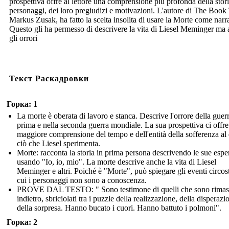
prospettiva offre al lettore una comprensione più profonda della stori
personaggi, dei loro pregiudizi e motivazioni. L'autore di The Book 
Markus Zusak, ha fatto la scelta insolita di usare la Morte come narr
Questo gli ha permesso di descrivere la vita di Liesel Meminger ma
gli orrori
Текст Раскадровки
Горка: 1
La morte è oberata di lavoro e stanca. Descrive l'orrore della guerr
prima e nella seconda guerra mondiale. La sua prospettiva ci offr
maggiore comprensione del tempo e dell'entità della sofferenza al d
ciò che Liesel sperimenta.
Morte: racconta la storia in prima persona descrivendo le sue espe
usando "Io, io, mio". La morte descrive anche la vita di Liesel
Meminger e altri. Poiché è "Morte", può spiegare gli eventi circost
cui i personaggi non sono a conoscenza.
PROVE DAL TESTO: " Sono testimone di quelli che sono rimas
indietro, sbriciolati tra i puzzle della realizzazione, della disperazi
della sorpresa. Hanno bucato i cuori. Hanno battuto i polmoni".
Горка: 2