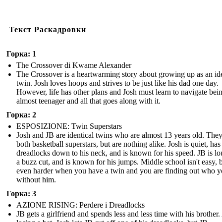
Текст Раскадровки
Горка: 1
The Crossover di Kwame Alexander
The Crossover is a heartwarming story about growing up as an ide
twin. Josh loves hoops and strives to be just like his dad one day.
However, life has other plans and Josh must learn to navigate bei
almost teenager and all that goes along with it.
Горка: 2
ESPOSIZIONE: Twin Superstars
Josh and JB are identical twins who are almost 13 years old. They
both basketball superstars, but are nothing alike. Josh is quiet, has
dreadlocks down to his neck, and is known for his speed. JB is lo
a buzz cut, and is known for his jumps. Middle school isn't easy, bu
even harder when you have a twin and you are finding out who y
without him.
Горка: 3
AZIONE RISING: Perdere i Dreadlocks
JB gets a girlfriend and spends less and less time with his brother.