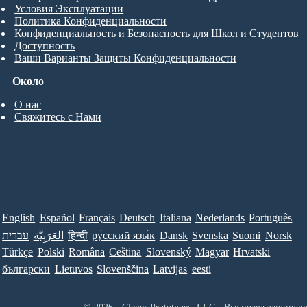
Условия Эксплуатации
Политика Конфиденциальности
Конфиденциальность и Безопасность для Школ и Студентов
Доступность
Ваши Варианты Защиты Конфиденциальности
Около
О нас
Свяжитесь с Нами
English
Español
Français
Deutsch
Italiana
Nederlands
Português
עברית
العَرَبِيَّة
हिन्दी
ру́сский язы́к
Dansk
Svenska
Suomi
Norsk
Türkçe
Polski
Româna
Ceština
Slovenský
Magyar
Hrvatski
български
Lietuvos
Slovenščina
Latvijas
eesti