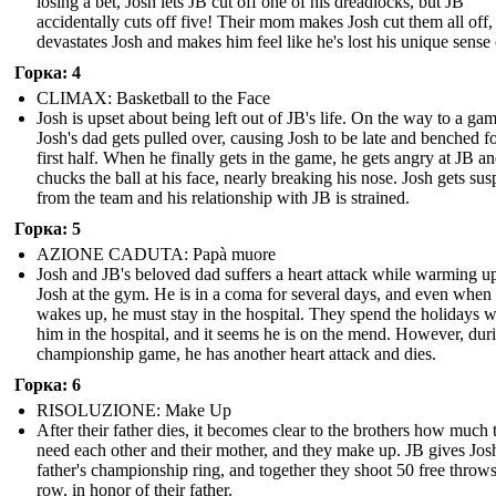
losing a bet, Josh lets JB cut off one of his dreadlocks, but JB
accidentally cuts off five! Their mom makes Josh cut them all off
devastates Josh and makes him feel like he's lost his unique sense o
Горка: 4
CLIMAX: Basketball to the Face
Josh is upset about being left out of JB's life. On the way to a gam
Josh's dad gets pulled over, causing Josh to be late and benched fo
first half. When he finally gets in the game, he gets angry at JB a
chucks the ball at his face, nearly breaking his nose. Josh gets su
from the team and his relationship with JB is strained.
Горка: 5
AZIONE CADUTA: Papà muore
Josh and JB's beloved dad suffers a heart attack while warming u
Josh at the gym. He is in a coma for several days, and even when
wakes up, he must stay in the hospital. They spend the holidays w
him in the hospital, and it seems he is on the mend. However, dur
championship game, he has another heart attack and dies.
Горка: 6
RISOLUZIONE: Make Up
After their father dies, it becomes clear to the brothers how much 
need each other and their mother, and they make up. JB gives Josh
father's championship ring, and together they shoot 50 free throws
row, in honor of their father.