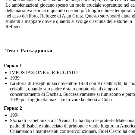
Le ambientazioni giocano spesso un ruolo cruciale soprattutto nel c
della narrativa storica o quando ci sono più luoghi e linee temporali
nel caso del libro, Refugee di Alan Gratz. Questo storyboard aiuta gl
studenti a mappare dove e quando si svolge ciascuna delle storie in
Refugee.
Текст Раскадровки
Горка: 1
IMPOSTAZIONE in RIFUGIATO
1939
La storia di Joseph inizia novembre 1938 con Kristallnacht, la "no
cristalli", quando suo padre è stato portato via al campo di
concentramento di Dachau. Successivamente si riuniscono e parto
1939 per fuggire dai nazisti e trovare la libertà a Cuba.
Горка: 2
1994
Storia di Isabel inizia a L'Avana, Cuba dopo le proteste Maleconaz
padre di Isabel è minacciato di prigione e vuole fuggire in Americ
Chiamando i manifestanti controrivoluzionari, Fidel Castro ha co