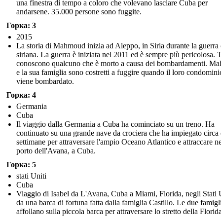
una finestra di tempo a coloro che volevano lasciare Cuba per
andarsene. 35.000 persone sono fuggite.
Горка: 3
2015
La storia di Mahmoud inizia ad Aleppo, in Siria durante la guerra 
siriana. La guerra è iniziata nel 2011 ed è sempre più pericolosa. T
conoscono qualcuno che è morto a causa dei bombardamenti. M
e la sua famiglia sono costretti a fuggire quando il loro condomini
viene bombardato.
Горка: 4
Germania
Cuba
Il viaggio dalla Germania a Cuba ha cominciato su un treno. Ha
continuato su una grande nave da crociera che ha impiegato circa
settimane per attraversare l'ampio Oceano Atlantico e attraccare ne
porto dell'Avana, a Cuba.
Горка: 5
stati Uniti
Cuba
Viaggio di Isabel da L'Avana, Cuba a Miami, Florida, negli Stati 
da una barca di fortuna fatta dalla famiglia Castillo. Le due famigli
affollano sulla piccola barca per attraversare lo stretto della Florid