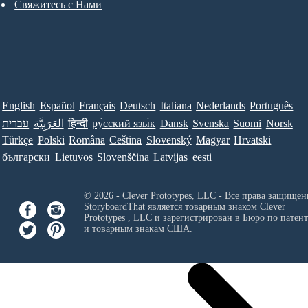
Свяжитесь с Нами
English
Español
Français
Deutsch
Italiana
Nederlands
Português
עברית
العَرَبِيَّة
हिन्दी
ру́сский язы́к
Dansk
Svenska
Suomi
Norsk
Türkçe
Polski
Româna
Ceština
Slovenský
Magyar
Hrvatski
български
Lietuvos
Slovenščina
Latvijas
eesti
© 2026 - Clever Prototypes, LLC - Все права защищен
StoryboardThat является товарным знаком
Clever
Prototypes , LLC
и зарегистрирован в Бюро по патен
и товарным знакам США.