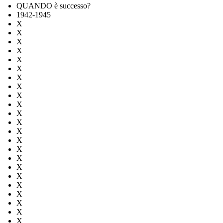
QUANDO è successo?
1942-1945
X
X
X
X
X
X
X
X
X
X
X
X
X
X
X
X
X
X
X
X
X
X
X