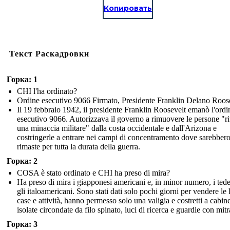
Копировать
Текст Раскадровки
Горка: 1
CHI l'ha ordinato?
Ordine esecutivo 9066 Firmato, Presidente Franklin Delano Roos
Il 19 febbraio 1942, il presidente Franklin Roosevelt emanò l'ordi
esecutivo 9066. Autorizzava il governo a rimuovere le persone "ri
una minaccia militare" dalla costa occidentale e dall'Arizona e
costringerle a entrare nei campi di concentramento dove sarebber
rimaste per tutta la durata della guerra.
Горка: 2
COSA è stato ordinato e CHI ha preso di mira?
Ha preso di mira i giapponesi americani e, in minor numero, i tede
gli italoamericani. Sono stati dati solo pochi giorni per vendere le 
case e attività, hanno permesso solo una valigia e costretti a cabin
isolate circondate da filo spinato, luci di ricerca e guardie con mitr
Горка: 3