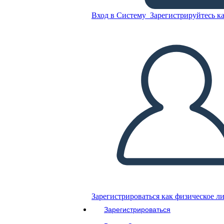
Вход в Систему
Зарегистрируйтесь ка
Incarcerazione dei giapponesi
americani durante le 5W
della seconda guerra
Скопируйте эту раскадровку
СОЗДАТЬ РАСКАДРОВКУ
ВОСПРОИЗВЕСТИ СЛАЙД-ШОУ
ПОЧИТАЙ МНЕ
Зарегистрироваться как физическое л
Зарегистрироваться