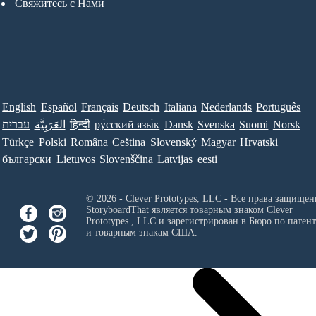
Свяжитесь с Нами
English
Español
Français
Deutsch
Italiana
Nederlands
Português
עברית
العَرَبِيَّة
हिन्दी
ру́сский язы́к
Dansk
Svenska
Suomi
Norsk
Türkçe
Polski
Româna
Ceština
Slovenský
Magyar
Hrvatski
български
Lietuvos
Slovenščina
Latvijas
eesti
© 2026 - Clever Prototypes, LLC - Все права защищен
StoryboardThat является товарным знаком
Clever
Prototypes , LLC
и зарегистрирован в Бюро по патен
и товарным знакам США.