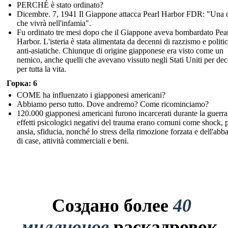
PERCHÉ è stato ordinato?
Dicembre. 7, 1941 Il Giappone attacca Pearl Harbor FDR: "Una 
che vivrà nell'infamia".
Fu ordinato tre mesi dopo che il Giappone aveva bombardato Pea
Harbor. L'isteria è stata alimentata da decenni di razzismo e politi
anti-asiatiche. Chiunque di origine giapponese era visto come un
nemico, anche quelli che avevano vissuto negli Stati Uniti per de
per tutta la vita.
Горка: 6
COME ha influenzato i giapponesi americani?
Abbiamo perso tutto. Dove andremo? Come ricominciamo?
120.000 giapponesi americani furono incarcerati durante la guerra
effetti psicologici negativi del trauma erano comuni come shock, 
ansia, sfiducia, nonché lo stress della rimozione forzata e dell'ab
di case, attività commerciali e beni.
Создано более
40
миллионов
раскадровок.