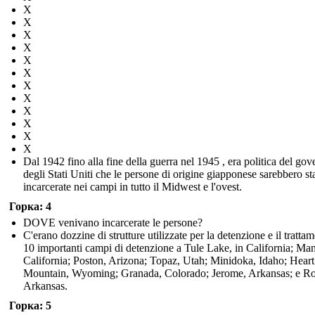
X
X
X
X
X
X
X
X
X
X
X
X
Dal 1942 fino alla fine della guerra nel 1945 , era politica del gov
degli Stati Uniti che le persone di origine giapponese sarebbero st
incarcerate nei campi in tutto il Midwest e l'ovest.
Горка: 4
DOVE venivano incarcerate le persone?
C'erano dozzine di strutture utilizzate per la detenzione e il tratta
10 importanti campi di detenzione a Tule Lake, in California; Ma
California; Poston, Arizona; Topaz, Utah; Minidoka, Idaho; Heart
Mountain, Wyoming; Granada, Colorado; Jerome, Arkansas; e R
Arkansas.
Горка: 5