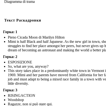
Diagramma di trama
Текст Раскадровки
Горка: 1
Pieno Cicada Moon di Marilyn Hilton
Mimi is half Black and half Japanese. As the new girl in town, sh
struggles to find her place amongst her peers, but never gives up 
dream of becoming an astronaut and making the world a better pl
Горка: 2
ESPOSIZIONE
So, what are you, anyway?
This story takes place in a predominantly white town in Vermont 
1969. Mimi and her parents have moved from California for her fa
job and must adapt to being a mixed race family in a town with v
little diversity.
Горка: 3
RISINGACTION
Woodshop
Ragazze, non si può stare qui.