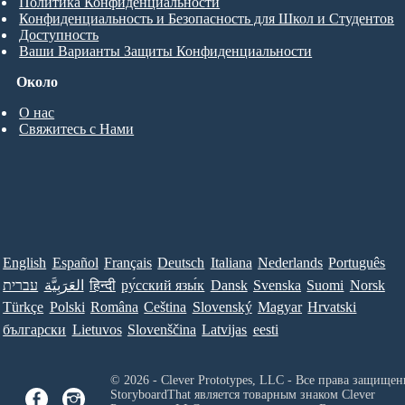
Политика Конфиденциальности
Конфиденциальность и Безопасность для Школ и Студентов
Доступность
Ваши Варианты Защиты Конфиденциальности
Около
О нас
Свяжитесь с Нами
English
Español
Français
Deutsch
Italiana
Nederlands
Português
עברית
العَرَبِيَّة
हिन्दी
ру́сский язы́к
Dansk
Svenska
Suomi
Norsk
Türkçe
Polski
Româna
Ceština
Slovenský
Magyar
Hrvatski
български
Lietuvos
Slovenščina
Latvijas
eesti
© 2026 - Clever Prototypes, LLC - Все права защищен
StoryboardThat является товарным знаком
Clever