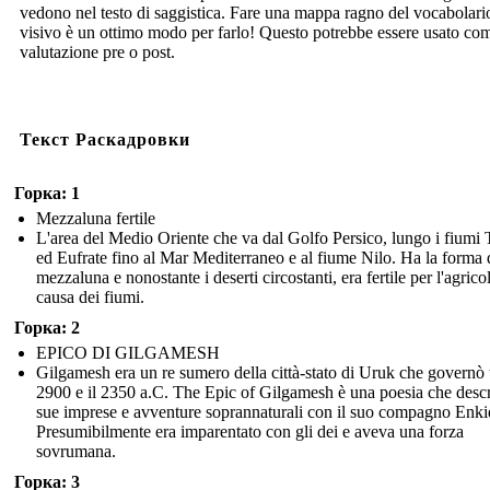
vedono nel testo di saggistica. Fare una mappa ragno del vocabolari
visivo è un ottimo modo per farlo! Questo potrebbe essere usato co
valutazione pre o post.
Текст Раскадровки
Горка: 1
Mezzaluna fertile
L'area del Medio Oriente che va dal Golfo Persico, lungo i fiumi T
ed Eufrate fino al Mar Mediterraneo e al fiume Nilo. Ha la forma 
mezzaluna e nonostante i deserti circostanti, era fertile per l'agrico
causa dei fiumi.
Горка: 2
EPICO DI GILGAMESH
Gilgamesh era un re sumero della città-stato di Uruk che governò t
2900 e il 2350 a.C. The Epic of Gilgamesh è una poesia che descr
sue imprese e avventure soprannaturali con il suo compagno Enki
Presumibilmente era imparentato con gli dei e aveva una forza
sovrumana.
Горка: 3