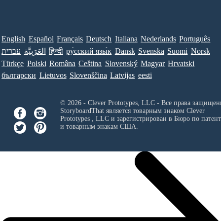
English
Español
Français
Deutsch
Italiana
Nederlands
Português
עברית
العَرَبِيَّة
हिन्दी
ру́сский язы́к
Dansk
Svenska
Suomi
Norsk
Türkçe
Polski
Româna
Ceština
Slovenský
Magyar
Hrvatski
български
Lietuvos
Slovenščina
Latvijas
eesti
© 2026 - Clever Prototypes, LLC - Все права защищен
StoryboardThat является товарным знаком
Clever
Prototypes , LLC
и зарегистрирован в Бюро по патен
и товарным знакам США.