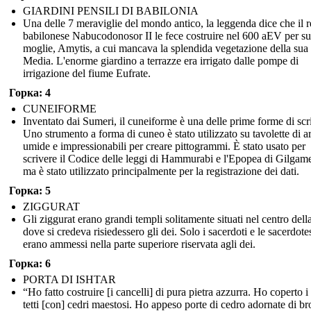
GIARDINI PENSILI DI BABILONIA
Una delle 7 meraviglie del mondo antico, la leggenda dice che il r
babilonese Nabucodonosor II le fece costruire nel 600 aEV per s
moglie, Amytis, a cui mancava la splendida vegetazione della sua 
Media. L'enorme giardino a terrazze era irrigato dalle pompe di
irrigazione del fiume Eufrate.
Горка: 4
CUNEIFORME
Inventato dai Sumeri, il cuneiforme è una delle prime forme di scri
Uno strumento a forma di cuneo è stato utilizzato su tavolette di ar
umide e impressionabili per creare pittogrammi. È stato usato per
scrivere il Codice delle leggi di Hammurabi e l'Epopea di Gilgam
ma è stato utilizzato principalmente per la registrazione dei dati.
Горка: 5
ZIGGURAT
Gli ziggurat erano grandi templi solitamente situati nel centro della
dove si credeva risiedessero gli dei. Solo i sacerdoti e le sacerdote
erano ammessi nella parte superiore riservata agli dei.
Горка: 6
PORTA DI ISHTAR
“Ho fatto costruire [i cancelli] di pura pietra azzurra. Ho coperto i
tetti [con] cedri maestosi. Ho appeso porte di cedro adornate di b