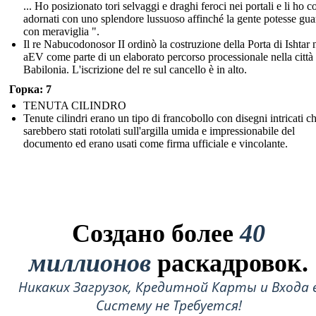
... Ho posizionato tori selvaggi e draghi feroci nei portali e li ho c
adornati con uno splendore lussuoso affinché la gente potesse gua
con meraviglia ".
Il re Nabucodonosor II ordinò la costruzione della Porta di Ishtar 
aEV come parte di un elaborato percorso processionale nella città 
Babilonia. L'iscrizione del re sul cancello è in alto.
Горка: 7
TENUTA CILINDRO
Tenute cilindri erano un tipo di francobollo con disegni intricati c
sarebbero stati rotolati sull'argilla umida e impressionabile del
documento ed erano usati come firma ufficiale e vincolante.
Создано более
40
миллионов
раскадровок.
Никаких Загрузок, Кредитной Карты и Входа 
Систему не Требуется!