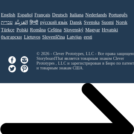
English
Español
Français
Deutsch
Italiana
Nederlands
Português
עברית
العَرَبِيَّة
हिन्दी
ру́сский язы́к
Dansk
Svenska
Suomi
Norsk
Türkçe
Polski
Româna
Ceština
Slovenský
Magyar
Hrvatski
български
Lietuvos
Slovenščina
Latvijas
eesti
© 2026 - Clever Prototypes, LLC - Все права защищен
StoryboardThat является товарным знаком
Clever
Prototypes , LLC
и зарегистрирован в Бюро по патен
и товарным знакам США.