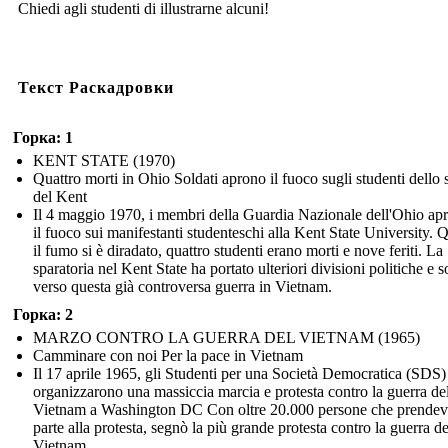
Chiedi agli studenti di illustrarne alcuni!
Текст Раскадровки
Горка: 1
KENT STATE (1970)
Quattro morti in Ohio Soldati aprono il fuoco sugli studenti dello 
del Kent
Il 4 maggio 1970, i membri della Guardia Nazionale dell'Ohio ap
il fuoco sui manifestanti studenteschi alla Kent State University.
il fumo si è diradato, quattro studenti erano morti e nove feriti. La
sparatoria nel Kent State ha portato ulteriori divisioni politiche e s
verso questa già controversa guerra in Vietnam.
Горка: 2
MARZO CONTRO LA GUERRA DEL VIETNAM (1965)
Camminare con noi Per la pace in Vietnam
Il 17 aprile 1965, gli Studenti per una Società Democratica (SDS)
organizzarono una massiccia marcia e protesta contro la guerra de
Vietnam a Washington DC Con oltre 20.000 persone che prende
parte alla protesta, segnò la più grande protesta contro la guerra de
Vietnam.