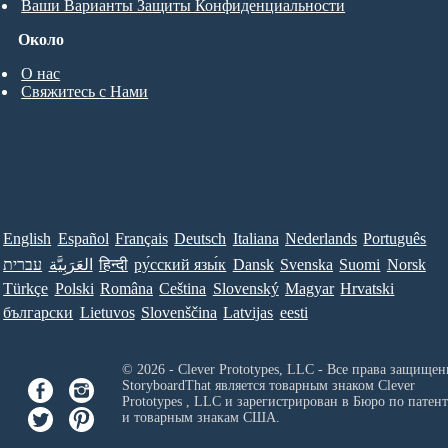
Ваши Варианты Защиты Конфиденциальности
Около
О нас
Свяжитесь с Нами
English
Español
Français
Deutsch
Italiana
Nederlands
Português
עברית
العَرَبِيَّة
हिन्दी
ру́сский язы́к
Dansk
Svenska
Suomi
Norsk
Türkçe
Polski
Româna
Ceština
Slovenský
Magyar
Hrvatski
български
Lietuvos
Slovenščina
Latvijas
eesti
© 2026 - Clever Prototypes, LLC - Все права защищен
StoryboardThat является товарным знаком
Clever
Prototypes , LLC
и зарегистрирован в Бюро по патен
и товарным знакам США.