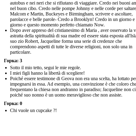
autobus e nei neri che si rifiutano di viaggiare. Credo nei buoni am
nel buon cibo. Credo nelle pompe Johnny e nelle corde per saltare
Malcom e Martin, Buckeyes e Birmingham, scrivere e ascoltare,
parolacce e belle parole- Credo a Brooklyn! Credo in un giorno e
giorno e questo momento perfetto chiamato Now.
Dopo aver appreso del cristianesimo di Maria , aver osservato la v
astratta della spiritualità di sua madre ed essere stata esposta all'Is
suo zio Robert, Jacqueline forma una serie di credenze che
comprendono aspetti di tutte le diverse religioni, non solo una in
particolare.
Горка: 3
Sotto il mio tetto, segui le mie regole.
I miei figli hanno la libertà di scegliere!
Poiché essere testimone di Geova non era una scelta, ha lottato pe
impegnarsi in essa. Ad esempio, una convinzione è che coloro ch
frequentano la chiesa non andranno in paradiso; Jacqueline non ci
poiché suo nonno è un uomo meraviglioso che non assiste.
Горка: 0
Chi vuole un cupcake ?!