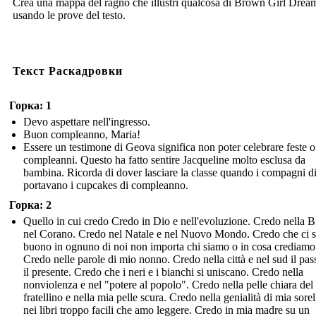
Crea una mappa del ragno che illustri qualcosa di Brown Girl Drea
usando le prove del testo.
Текст Раскадровки
Горка: 1
Devo aspettare nell'ingresso.
Buon compleanno, Maria!
Essere un testimone di Geova significa non poter celebrare feste o
compleanni. Questo ha fatto sentire Jacqueline molto esclusa da
bambina. Ricorda di dover lasciare la classe quando i compagni di
portavano i cupcakes di compleanno.
Горка: 2
Quello in cui credo Credo in Dio e nell'evoluzione. Credo nella B
nel Corano. Credo nel Natale e nel Nuovo Mondo. Credo che ci s
buono in ognuno di noi non importa chi siamo o in cosa crediamo
Credo nelle parole di mio nonno. Credo nella città e nel sud il pas
il presente. Credo che i neri e i bianchi si uniscano. Credo nella
nonviolenza e nel "potere al popolo". Credo nella pelle chiara del
fratellino e nella mia pelle scura. Credo nella genialità di mia sorel
nei libri troppo facili che amo leggere. Credo in mia madre su un