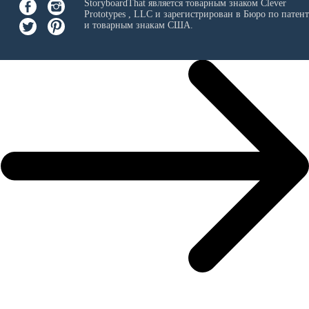
StoryboardThat является товарным знаком
Clever
Prototypes , LLC
и зарегистрирован в Бюро по патен
и товарным знакам США.