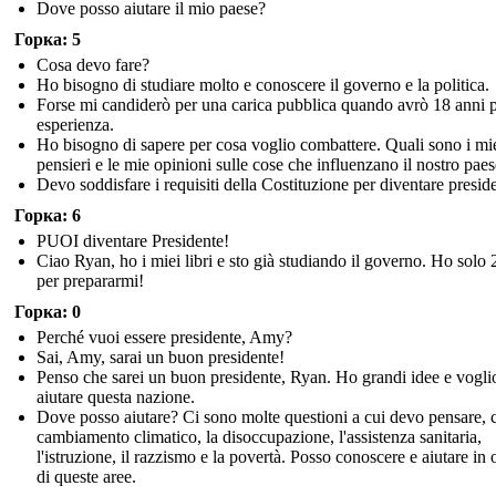
Dove posso aiutare il mio paese?
Горка: 5
Cosa devo fare?
Ho bisogno di studiare molto e conoscere il governo e la politica.
Forse mi candiderò per una carica pubblica quando avrò 18 anni p
esperienza.
Ho bisogno di sapere per cosa voglio combattere. Quali sono i mi
pensieri e le mie opinioni sulle cose che influenzano il nostro pae
Devo soddisfare i requisiti della Costituzione per diventare presid
Горка: 6
PUOI diventare Presidente!
Ciao Ryan, ho i miei libri e sto già studiando il governo. Ho solo 
per prepararmi!
Горка: 0
Perché vuoi essere presidente, Amy?
Sai, Amy, sarai un buon presidente!
Penso che sarei un buon presidente, Ryan. Ho grandi idee e vogli
aiutare questa nazione.
Dove posso aiutare? Ci sono molte questioni a cui devo pensare, 
cambiamento climatico, la disoccupazione, l'assistenza sanitaria,
l'istruzione, il razzismo e la povertà. Posso conoscere e aiutare in
di queste aree.