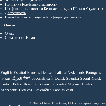
Условия Эксплуатации
Политика Конфиденциальности
Конфиденциальность и Безопасность для Школ и Студентов
Доступность
Ваши Варианты Защиты Конфиденциальности
Около
О нас
Свяжитесь с Нами
English
Español
Français
Deutsch
Italiana
Nederlands
Português
עברית
العَرَبِيَّة
हिन्दी
ру́сский язы́к
Dansk
Svenska
Suomi
Norsk
Türkçe
Polski
Româna
Ceština
Slovenský
Magyar
Hrvatski
български
Lietuvos
Slovenščina
Latvijas
eesti
© 2026 - Clever Prototypes, LLC - Все права защищен