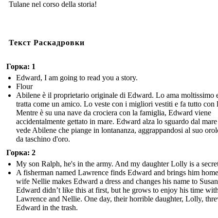
Tulane nel corso della storia!
Текст Раскадровки
Горка: 1
Edward, I am going to read you a story.
Flour
Abilene è il proprietario originale di Edward. Lo ama moltissimo 
tratta come un amico. Lo veste con i migliori vestiti e fa tutto con l
Mentre è su una nave da crociera con la famiglia, Edward viene
accidentalmente gettato in mare. Edward alza lo sguardo dal mare
vede Abilene che piange in lontananza, aggrappandosi al suo oro
da taschino d'oro.
Горка: 2
My son Ralph, he's in the army. And my daughter Lolly is a secret
A fisherman named Lawrence finds Edward and brings him home
wife Nellie makes Edward a dress and changes his name to Susan
Edward didn’t like this at first, but he grows to enjoy his time wit
Lawrence and Nellie. One day, their horrible daughter, Lolly, thr
Edward in the trash.