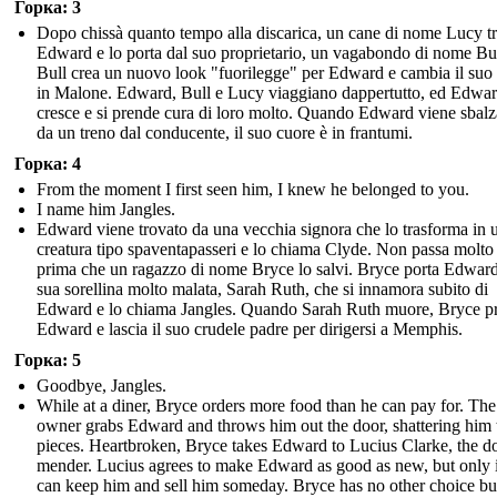
Горка: 3
Dopo chissà quanto tempo alla discarica, un cane di nome Lucy t
Edward e lo porta dal suo proprietario, un vagabondo di nome Bul
Bull crea un nuovo look "fuorilegge" per Edward e cambia il su
in Malone. Edward, Bull e Lucy viaggiano dappertutto, ed Edwa
cresce e si prende cura di loro molto. Quando Edward viene sbalz
da un treno dal conducente, il suo cuore è in frantumi.
Горка: 4
From the moment I first seen him, I knew he belonged to you.
I name him Jangles.
Edward viene trovato da una vecchia signora che lo trasforma in 
creatura tipo spaventapasseri e lo chiama Clyde. Non passa molt
prima che un ragazzo di nome Bryce lo salvi. Bryce porta Edward
sua sorellina molto malata, Sarah Ruth, che si innamora subito di
Edward e lo chiama Jangles. Quando Sarah Ruth muore, Bryce p
Edward e lascia il suo crudele padre per dirigersi a Memphis.
Горка: 5
Goodbye, Jangles.
While at a diner, Bryce orders more food than he can pay for. The
owner grabs Edward and throws him out the door, shattering him 
pieces. Heartbroken, Bryce takes Edward to Lucius Clarke, the do
mender. Lucius agrees to make Edward as good as new, but only i
can keep him and sell him someday. Bryce has no other choice bu