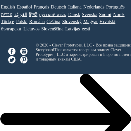
English
Español
Français
Deutsch
Italiana
Nederlands
Português
עברית
العَرَبِيَّة
हिन्दी
ру́сский язы́к
Dansk
Svenska
Suomi
Norsk
Türkçe
Polski
Româna
Ceština
Slovenský
Magyar
Hrvatski
български
Lietuvos
Slovenščina
Latvijas
eesti
© 2026 - Clever Prototypes, LLC - Все права защищен
StoryboardThat является товарным знаком
Clever
Prototypes , LLC
и зарегистрирован в Бюро по патен
и товарным знакам США.