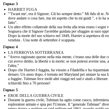
Горка: 3
HARRIET FUGA
"'Twant me', era il Signore. Gli ho sempre detto:" Mi fido di te. 
dove andare o cosa fare, ma mi aspetto che tu mi guidi ", e lo ha 
fatto".
Un altro effetto collaterale della sua ferita alla testa erano i sogni v
Sognava che il Signore l'avrebbe guidata per sfuggire ai suoi oppr
Dopo la morte del suo schiavo nel 1849, Harriet si aspettava di es
venduta . Una notte di settembre è scappata.
Горка: 4
LA FERROVIA SOTTERRANEA
"Avevo ragionato questo nella mia mente, c'erano una delle due c
cui avevo diritto, la libertà o la morte; se non potessi averne una, 
l'altra."
Dopo che Harriet è fuggita, ha vissuto a Filadelfia e ha risparmiat
denaro. Un anno dopo, è tornata nel Maryland per aiutare la sua f
a fuggire. Tubman fece molti altri viaggi nel sud e aiutò a liberare 
schiavitù fino a 70 persone!
Горка: 5
EROE DELLA GUERRA CIVILE
Durante la guerra civile, Tubman ha agito come cuoco, infermiera
esploratore armato e spia per l'Unione. Il "generale Tubman" dive
prima donna a guidare un raid militare nel 1863, quando guidò un