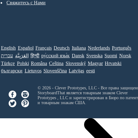
Свяжитесь с Нами
English
Español
Français
Deutsch
Italiana
Nederlands
Português
עברית
العَرَبِيَّة
हिन्दी
ру́сский язы́к
Dansk
Svenska
Suomi
Norsk
Türkçe
Polski
Româna
Ceština
Slovenský
Magyar
Hrvatski
български
Lietuvos
Slovenščina
Latvijas
eesti
© 2026 - Clever Prototypes, LLC - Все права защищен
StoryboardThat является товарным знаком
Clever
Prototypes , LLC
и зарегистрирован в Бюро по патен
и товарным знакам США.