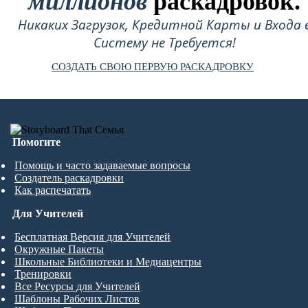
миллионов
раскадровок.
Никаких Загрузок, Кредитной Карты и Входа 
Систему не Требуется!
СОЗДАТЬ СВОЮ ПЕРВУЮ РАСКАДРОВКУ
Помогите
Помощь и часто задаваемые вопросы
Создатель раскадровки
Как распечатать
Для Учителей
Бесплатная Версия для Учителей
Окружные Пакеты
Школьные Библиотеки и Медиацентры
Тренировки
Все Ресурсы для Учителей
Шаблоны Рабочих Листов