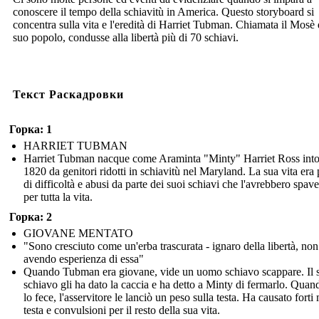
conoscere il tempo della schiavitù in America. Questo storyboard si
concentra sulla vita e l'eredità di Harriet Tubman. Chiamata il Mosè 
suo popolo, condusse alla libertà più di 70 schiavi.
Текст Раскадровки
Горка: 1
HARRIET TUBMAN
Harriet Tubman nacque come Araminta "Minty" Harriet Ross into
1820 da genitori ridotti in schiavitù nel Maryland. La sua vita era
di difficoltà e abusi da parte dei suoi schiavi che l'avrebbero spave
per tutta la vita.
Горка: 2
GIOVANE MENTATO
"Sono cresciuto come un'erba trascurata - ignaro della libertà, non
avendo esperienza di essa"
Quando Tubman era giovane, vide un uomo schiavo scappare. Il 
schiavo gli ha dato la caccia e ha detto a Minty di fermarlo. Qua
lo fece, l'asservitore le lanciò un peso sulla testa. Ha causato forti 
testa e convulsioni per il resto della sua vita.