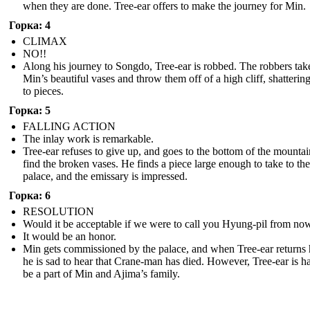
when they are done. Tree-ear offers to make the journey for Min.
Горка: 4
CLIMAX
NO!!
Along his journey to Songdo, Tree-ear is robbed. The robbers tak
Min’s beautiful vases and throw them off of a high cliff, shatterin
to pieces.
Горка: 5
FALLING ACTION
The inlay work is remarkable.
Tree-ear refuses to give up, and goes to the bottom of the mountai
find the broken vases. He finds a piece large enough to take to the
palace, and the emissary is impressed.
Горка: 6
RESOLUTION
Would it be acceptable if we were to call you Hyung-pil from no
It would be an honor.
Min gets commissioned by the palace, and when Tree-ear returns
he is sad to hear that Crane-man has died. However, Tree-ear is h
be a part of Min and Ajima’s family.