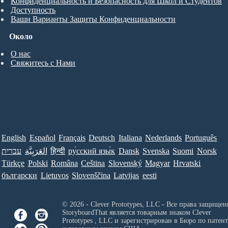
Конфиденциальность и Безопасность для Школ и Студентов
Доступность
Ваши Варианты Защиты Конфиденциальности
Около
О нас
Свяжитесь с Нами
English
Español
Français
Deutsch
Italiana
Nederlands
Português
עברית
العَرَبِيَّة
हिन्दी
ру́сский язы́к
Dansk
Svenska
Suomi
Norsk
Türkçe
Polski
Româna
Ceština
Slovenský
Magyar
Hrvatski
български
Lietuvos
Slovenščina
Latvijas
eesti
© 2026 - Clever Prototypes, LLC - Все права защищен
StoryboardThat является товарным знаком
Clever
Prototypes , LLC
и зарегистрирован в Бюро по патен