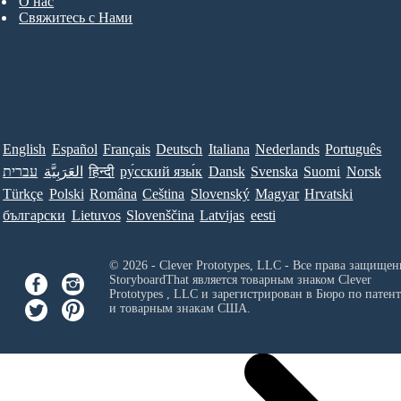
О нас
Свяжитесь с Нами
English
Español
Français
Deutsch
Italiana
Nederlands
Português
עברית
العَرَبِيَّة
हिन्दी
ру́сский язы́к
Dansk
Svenska
Suomi
Norsk
Türkçe
Polski
Româna
Ceština
Slovenský
Magyar
Hrvatski
български
Lietuvos
Slovenščina
Latvijas
eesti
© 2026 - Clever Prototypes, LLC - Все права защищен
StoryboardThat является товарным знаком
Clever
Prototypes , LLC
и зарегистрирован в Бюро по патен
и товарным знакам США.