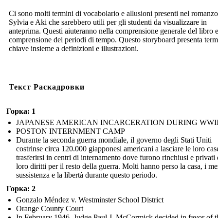
Ci sono molti termini di vocabolario e allusioni presenti nel romanzo
Sylvia e Aki che sarebbero utili per gli studenti da visualizzare in
anteprima. Questi aiuteranno nella comprensione generale del libro e
comprensione dei periodi di tempo. Questo storyboard presenta term
chiave insieme a definizioni e illustrazioni.
Текст Раскадровки
Горка: 1
JAPANESE AMERICAN INCARCERATION DURING WWI
POSTON INTERNMENT CAMP
Durante la seconda guerra mondiale, il governo degli Stati Uniti
costrinse circa 120.000 giapponesi americani a lasciare le loro cas
trasferirsi in centri di internamento dove furono rinchiusi e privati 
loro diritti per il resto della guerra. Molti hanno perso la casa, i me
sussistenza e la libertà durante questo periodo.
Горка: 2
Gonzalo Méndez v. Westminster School District
Orange County Court
In February 1946, Judge Paul J. McCormick decided in favor of t