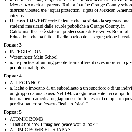
Mexican-American parents. Ruling that the Orange County schoo
districts violated the "equal protection" rights of Mexican-Americ
citizens..
Un caso 1945-1947 corte federale che ha sfidato la segregazione 
studenti messicani dalle scuole pubbliche a Orange County, in
California. Il caso è stato un predecessore di Brown vs Board of
Education, che ha fatto a livello nazionale la segregazione illegale
Горка: 3
INTEGRATION
Westminster Main School
n.the practice of uniting people from different races in order to gi
people equal rights.
Горка: 4
ALLEGIANCE
n. lealtà o impegno di un subordinato a un superiore o di un indiv
un gruppo oa una causa. Nel 1943, a ogni residente nei campi di
internamento americano giapponese fu richiesto di compilare ques
per distinguere se fossero "leali" o "sleali".
Горка: 5
ATOMIC BOMB
"That's not how I imagined peace would look."
ATOMIC BOMB HITS JAPAN