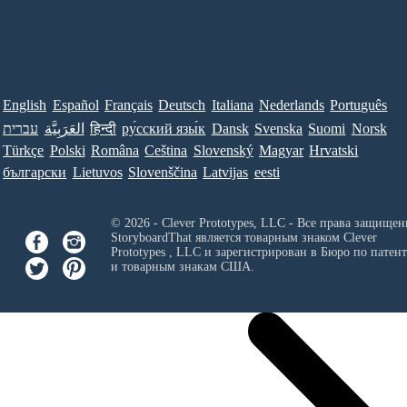
English
Español
Français
Deutsch
Italiana
Nederlands
Português
עברית
العَرَبِيَّة
हिन्दी
ру́сский язы́к
Dansk
Svenska
Suomi
Norsk
Türkçe
Polski
Româna
Ceština
Slovenský
Magyar
Hrvatski
български
Lietuvos
Slovenščina
Latvijas
eesti
© 2026 - Clever Prototypes, LLC - Все права защищен
StoryboardThat является товарным знаком
Clever
Prototypes , LLC
и зарегистрирован в Бюро по патен
и товарным знакам США.