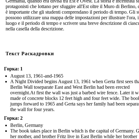
Germania, quando era divisa tra Est e Ovest. La storia è incentrata s
protagonisti che lottano per sfuggire all'Est oltre il Muro di Berlino,
è importante che gli studenti comprendano il periodo di tempo. Gli s
possono utilizzare una mappa delle impostazioni per illustrare l'ora, i
luogo e il periodo di tempo e scrivere una breve descrizione di cias
nella casella della descrizione.
Текст Раскадровки
Горка: 1
August 13, 1961-and-1965
A Night Divided begins August 13, 1961 when Gerta first sees tha
Berlin Wall toseparate East and West Berlin had been erected
overnight.At first the wall was just a barbed wire fence. Later it w
made of concrete blocks 12 feet high and four feet wide. The boo
jumps forward to 1965 and Gerta says her family had been separa
the wall for four years.
Горка: 2
Berlin, Germany
The book takes place in Berlin which is the capital of Germany. G
her mother, and brother Fritz live in East Berlin while her brother