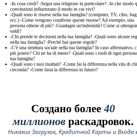
-In cosa credi? -Segui una religione in particolare? -In che modo 
convinzioni influenzano il modo in cui vivi?
-Quali sono le risorse nella tua famiglia? (computer, TV, cibo, ba
ecc.) -Come vengono condivise queste risorse? Ad esempio, una
persona ottiene di più? -Guadagni un'indennità? Come si ottengon
soldi?
-Chi prende le decisioni nella tua famiglia? -Quali sono alcune re
nella tua famiglia? -Perché hai queste regole?
-C'è una struttura sociale nella tua famiglia? In caso affermativo, c
più potere? Chi ne ha di meno? -Quali sono i ruoli di ogni persona
tua famiglia?
-Quali sono i tuoi risultati? -Come fai la differenza nella vita di chi
circonda? -Come farai la differenza in futuro?
Создано более
40
миллионов
раскадровок.
Никаких Загрузок, Кредитной Карты и Входа 