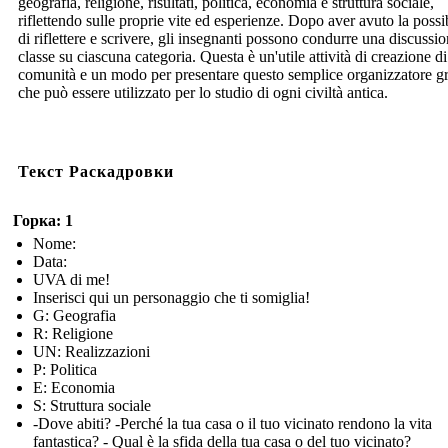
geografia, religione, risultati, politica, economia e struttura sociale,
riflettendo sulle proprie vite ed esperienze. Dopo aver avuto la possib
di riflettere e scrivere, gli insegnanti possono condurre una discussio
classe su ciascuna categoria. Questa è un'utile attività di creazione di
comunità e un modo per presentare questo semplice organizzatore gr
che può essere utilizzato per lo studio di ogni civiltà antica.
Текст Раскадровки
Горка: 1
Nome:
Data:
UVA di me!
Inserisci qui un personaggio che ti somiglia!
G: Geografia
R: Religione
UN: Realizzazioni
P: Politica
E: Economia
S: Struttura sociale
-Dove abiti? -Perché la tua casa o il tuo vicinato rendono la vita
fantastica? - Qual è la sfida della tua casa o del tuo vicinato?