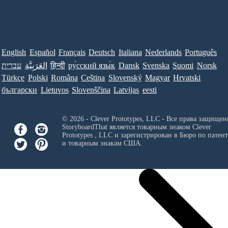
English
Español
Français
Deutsch
Italiana
Nederlands
Português
עברית
العَرَبِيَّة
हिन्दी
ру́сский язы́к
Dansk
Svenska
Suomi
Norsk
Türkçe
Polski
Româna
Ceština
Slovenský
Magyar
Hrvatski
български
Lietuvos
Slovenščina
Latvijas
eesti
© 2026 - Clever Prototypes, LLC - Все права защищен
StoryboardThat является товарным знаком
Clever
Prototypes , LLC
и зарегистрирован в Бюро по патен
и товарным знакам США.