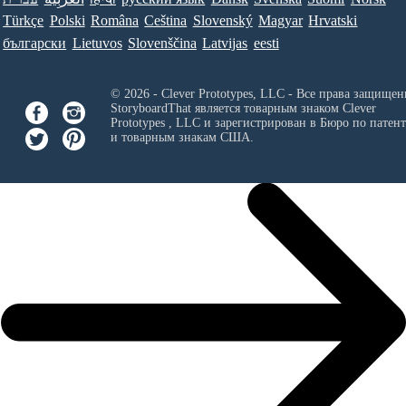
Türkçe
Polski
Româna
Ceština
Slovenský
Magyar
Hrvatski
български
Lietuvos
Slovenščina
Latvijas
eesti
© 2026 - Clever Prototypes, LLC - Все права защищен
StoryboardThat является товарным знаком
Clever
Prototypes , LLC
и зарегистрирован в Бюро по патен
и товарным знакам США.