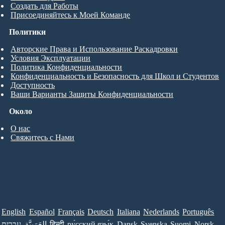
Создать для Работы
Присоединяйтесь к Моей Команде
Политики
Авторские Права и Использование Раскадровки
Условия Эксплуатации
Политика Конфиденциальности
Конфиденциальность и Безопасность для Школ и Студентов
Доступность
Ваши Варианты Защиты Конфиденциальности
Около
О нас
Свяжитесь с Нами
English
Español
Français
Deutsch
Italiana
Nederlands
Português
עברית
العَرَبِيَّة
हिन्दी
ру́сский язы́к
Dansk
Svenska
Suomi
Norsk