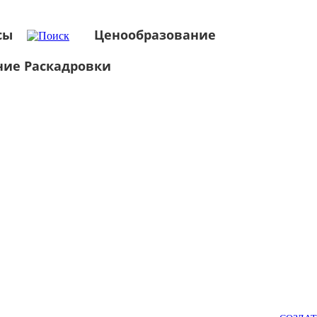
сы
Ценообразование
ние Раскадровки