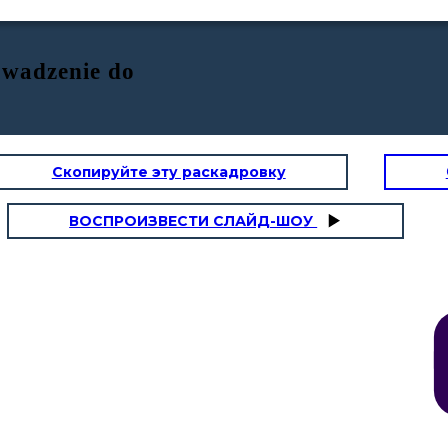
wadzenie do
Скопируйте эту раскадровку
ВОСПРОИЗВЕСТИ СЛАЙД-ШОУ
WYDARZENIA