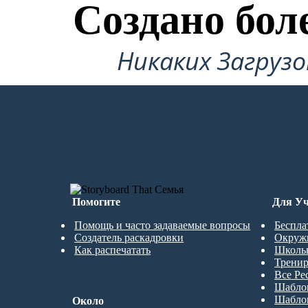
Создано бол
Никаких Загруз
СОЗДАТЬ СВОЮ ПЕРВУЮ РАСКА
Помогите
Для Уч
Помощь и часто задаваемые вопросы
Беспла
Создатель раскадровки
Окруж
Как распечатать
Школь
Трени
Все Ре
Шабло
Шабло
Около