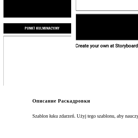
PROBLEM
WYDARZENIA
PUNKT KULMINACYJNY
PROBLEM ROZWIĄZA
WNIOSEK
Create your own at Storyboard
Описание Раскадровки
Szablon łuku zdarzeń. Użyj tego szablonu, aby nauczy
Create your own at Storyboard That
WYDARZENIA