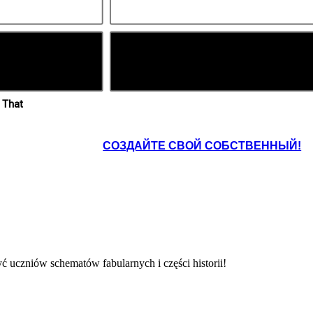
NY
WNIOSEK
 That
СОЗДАЙТЕ СВОЙ СОБСТВЕННЫЙ!
ć uczniów schematów fabularnych i części historii!