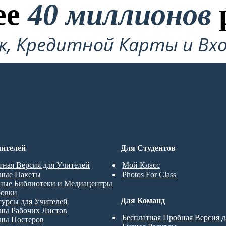
ее
40 миллионов
ок, Кредитной Карты и Вхо
Требуется!
ДРОВКУ
ителей
Для Студентов
тная Версия для Учителей
Мой Класс
ные Пакеты
Photos For Class
ные Библиотеки и Медиацентры
ровки
Для Команд
сурсы для Учителей
ны Рабочих Листов
Бесплатная Пробная Версия 
ны Постеров