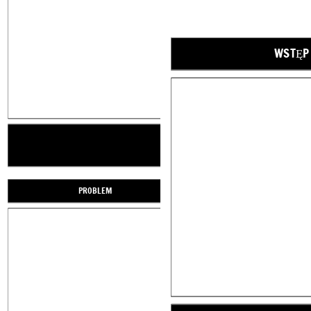
WSTĘP
PROBLEM
WYDARZENIA
PUNKT KULMINACYJNY
PROBLEM ROZWIĄZA