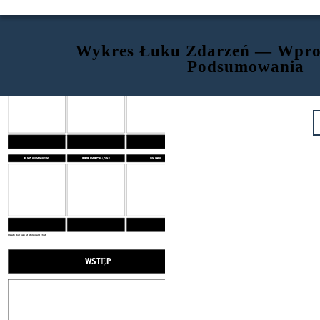
Wykres Łuku Zdarzeń — Wpro
Podsumowania
WSTĘP
PROBLEM
WYDARZENIA
PUNKT KULMINACYJNY
PROBLEM ROZWIĄZANY
WNIOSEK
Create your own at Storyboard That
WSTĘP
PROBLEM