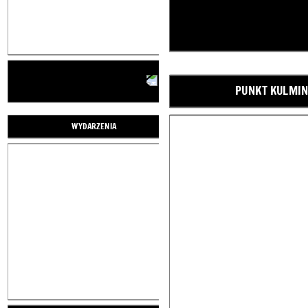
PUNKT KULMIN
Create your own at Storyboard That
WSTĘP
PROBLEM
WYDARZENIA
PROBLEM ROZWIĄZANY
WNIOSEK