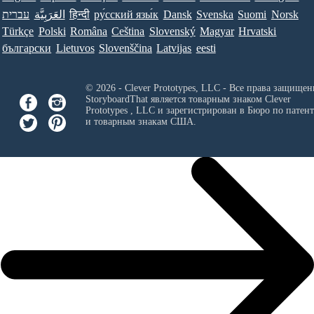
עברית
العَرَبِيَّة
हिन्दी
ру́сский язы́к
Dansk
Svenska
Suomi
Norsk
Türkçe
Polski
Româna
Ceština
Slovenský
Magyar
Hrvatski
български
Lietuvos
Slovenščina
Latvijas
eesti
© 2026 - Clever Prototypes, LLC - Все права защищен
StoryboardThat является товарным знаком
Clever
Prototypes , LLC
и зарегистрирован в Бюро по патен
и товарным знакам США.