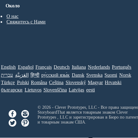
Около
О нас
Свяжитесь с Нами
English
Español
Français
Deutsch
Italiana
Nederlands
Português
עברית
العَرَبِيَّة
हिन्दी
ру́сский язы́к
Dansk
Svenska
Suomi
Norsk
Türkçe
Polski
Româna
Ceština
Slovenský
Magyar
Hrvatski
български
Lietuvos
Slovenščina
Latvijas
eesti
© 2026 - Clever Prototypes, LLC - Все права защищен
StoryboardThat является товарным знаком
Clever
Prototypes , LLC
и зарегистрирован в Бюро по патен
и товарным знакам США.