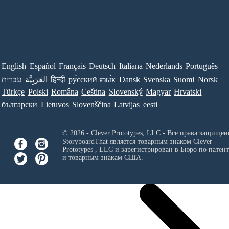
English
Español
Français
Deutsch
Italiana
Nederlands
Português
עברית
العَرَبِيَّة
हिन्दी
ру́сский язы́к
Dansk
Svenska
Suomi
Norsk
Türkçe
Polski
Româna
Ceština
Slovenský
Magyar
Hrvatski
български
Lietuvos
Slovenščina
Latvijas
eesti
© 2026 - Clever Prototypes, LLC - Все права защищен
StoryboardThat является товарным знаком
Clever
Prototypes , LLC
и зарегистрирован в Бюро по патен
и товарным знакам США.