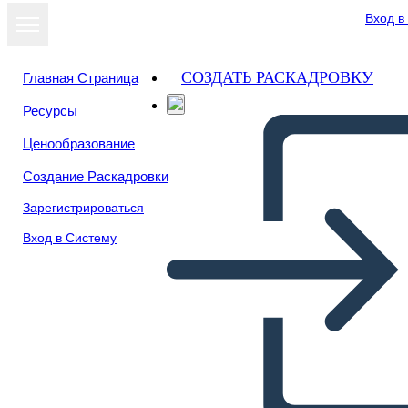
Вход в
СОЗДАТЬ РАСКАДРОВКУ
Главная Страница
Ресурсы
Посмотреть
Ценообразование
как слайд-шоу
Создание Раскадровки
Зарегистрироваться
Вход в Систему
Моя Сторона Выживания в