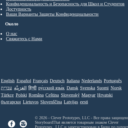
Конфиденциальность и Безопасность для Школ и Студентов
Доступность
Ваши Варианты Защиты Конфиденциальности
Около
О нас
Свяжитесь с Нами
English
Español
Français
Deutsch
Italiana
Nederlands
Português
עברית
العَرَبِيَّة
हिन्दी
ру́сский язы́к
Dansk
Svenska
Suomi
Norsk
Türkçe
Polski
Româna
Ceština
Slovenský
Magyar
Hrvatski
български
Lietuvos
Slovenščina
Latvijas
eesti
© 2026 - Clever Prototypes, LLC - Все права защищен
StoryboardThat является товарным знаком
Clever
Prototypes , LLC
и зарегистрирован в Бюро по патен