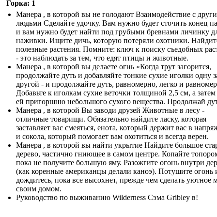
Горка: 1
Манера , в которой вы не голодают Взаимодействие с друг
людьми Сделайте удочку. Вам нужно будет сточить конец п
и вам нужно будет найти под грубыми бревнами личинку д
наживки. Ищите дичь, которую потеряли охотники. Найдит
полезные растения. Помните: ключ к поиску съедобных ра
- это наблюдать за тем, что едят птицы и животные.
Манера , в которой вы делаете огнь «Когда трут загорится,
продолжайте дуть и добавляйте тонкие сухие иголки одну з
другой - и продолжайте дуть, равномерно, легко и равномер
Добавьте к иголкам сухие веточки толщиной 2,5 см, а затем
ей пригоршню небольшого сухого вещества. Продолжай дут
Манера , в которой Вы заводи друзей Животные в лесу -
отличные товарищи. Обязательно найдите ласку, которая
заставляет вас смеяться, енота, который держит вас в напря
и сокола, который помогает вам охотиться и всегда верен.
Манера , в которой вы найти укрытие Найдите большое ста
дерево, частично гниющее в самом центре. Копайте топоро
пока не получите большую яму. Разожгите огонь внутри де
(как коренные американцы делали каноэ). Потушите огонь 
дождитесь, пока все высохнет, прежде чем сделать уютное 
своим домом.
Руководство по выживанию Wilderness Сэма Gribley в!