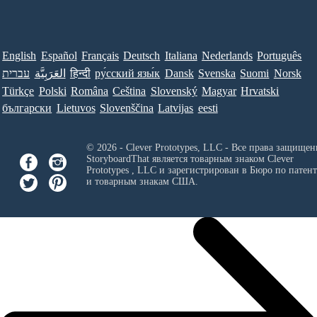
English
Español
Français
Deutsch
Italiana
Nederlands
Português
עברית
العَرَبِيَّة
हिन्दी
ру́сский язы́к
Dansk
Svenska
Suomi
Norsk
Türkçe
Polski
Româna
Ceština
Slovenský
Magyar
Hrvatski
български
Lietuvos
Slovenščina
Latvijas
eesti
© 2026 - Clever Prototypes, LLC - Все права защищен
StoryboardThat является товарным знаком
Clever
Prototypes , LLC
и зарегистрирован в Бюро по патен
и товарным знакам США.