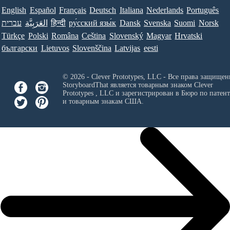
English
Español
Français
Deutsch
Italiana
Nederlands
Português
עברית
العَرَبِيَّة
हिन्दी
ру́сский язы́к
Dansk
Svenska
Suomi
Norsk
Türkçe
Polski
Româna
Ceština
Slovenský
Magyar
Hrvatski
български
Lietuvos
Slovenščina
Latvijas
eesti
© 2026 - Clever Prototypes, LLC - Все права защищен
StoryboardThat является товарным знаком
Clever
Prototypes , LLC
и зарегистрирован в Бюро по патен
и товарным знакам США.