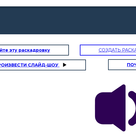
йте эту раскадровку
СОЗДАТЬ РАСК
ПО
РОИЗВЕСТИ СЛАЙД-ШОУ