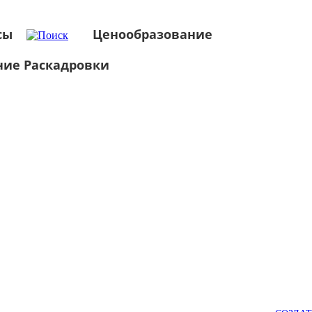
сы
Ценообразование
ние Раскадровки