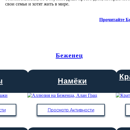
свои семьи и хотят жить в мире.
Прочитайте Б
Беженец
Кр
ы
Намёки
сти
Просмотр Активности