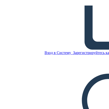
Термины и Упоминания о
Беженцах
Скопируйте эту
раскадровку
Вход в Систему
Зарегистрируйтесь ка
СОЗДАТЬ РАСКАДРОВКУ
Скопируйте эту
раскадровку
СОЗДАТЬ РАСКАДРОВКУ
ВОСПРОИЗВЕСТИ СЛАЙД-ШОУ
ПОЧИТАЙ МНЕ