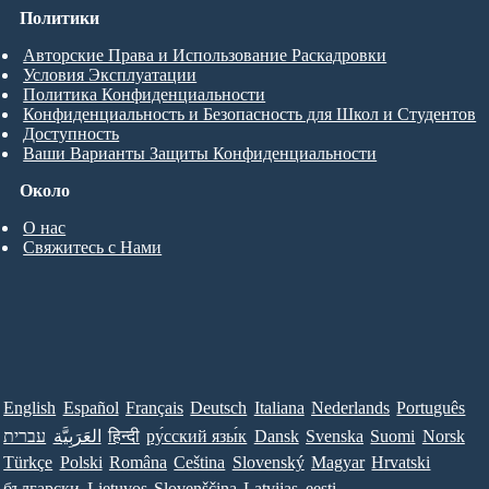
Политики
Авторские Права и Использование Раскадровки
Условия Эксплуатации
Политика Конфиденциальности
Конфиденциальность и Безопасность для Школ и Студентов
Доступность
Ваши Варианты Защиты Конфиденциальности
Около
О нас
Свяжитесь с Нами
English
Español
Français
Deutsch
Italiana
Nederlands
Português
עברית
العَرَبِيَّة
हिन्दी
ру́сский язы́к
Dansk
Svenska
Suomi
Norsk
Türkçe
Polski
Româna
Ceština
Slovenský
Magyar
Hrvatski
български
Lietuvos
Slovenščina
Latvijas
eesti