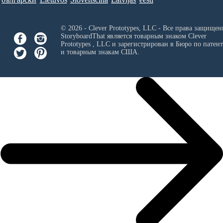
© 2026 - Clever Prototypes, LLC - Все права защищен
StoryboardThat является товарным знаком
Clever
Prototypes , LLC
и зарегистрирован в Бюро по патен
и товарным знакам США.