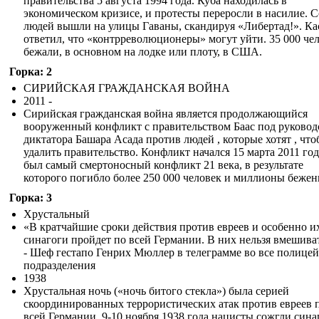
правительства 5 августа 1994 года. Куба находилась в
экономическом кризисе, и протесты переросли в насилие. 
людей вышли на улицы Гаваны, скандируя «Либертад!». Ка
ответил, что «контрреволюционеры» могут уйти. 35 000 че
бежали, в основном на лодке или плоту, в США.
Горка: 2
СИРИЙСКАЯ ГРАЖДАНСКАЯ ВОЙНА
2011 -
Сирийская гражданская война является продолжающийся
вооруженный конфликт с правительством Баас под руковод
диктатора Башара Асада против людей , которые хотят , чт
удалить правительство. Конфликт начался 15 марта 2011 год
был самый смертоносный конфликт 21 века, в результате
которого погибло более 250 000 человек и миллионы бежен
Горка: 3
Хрустальный
«В кратчайшие сроки действия против евреев и особенно и
синагоги пройдет по всей Германии. В них нельзя вмешиват
- Шеф гестапо Генрих Мюллер в телеграмме во все полице
подразделения
1938
Хрустальная ночь («ночь битого стекла») была серией
скоординированных террористических атак против евреев 
всей Германии. 9-10 ноября 1938 года нацисты сожгли сина