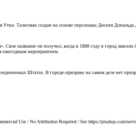
я Утки. Талисман создан на основе персонажа Диснея Дональд
». Свое название он получил, когда в 1888 году в город завезл
тся ежегодным мероприятием.
оединенных Штатах. В городе-призраке на самом деле нет призр
rcial Use / No Attribution Required / See https://pixabay.com/service