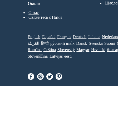
Шабло
Около
О нас
Свяжитесь с Нами
English
Español
Français
Deutsch
Italiana
Nederlan
العَرَبِيَّة
हिन्दी
ру́сский язы́к
Dansk
Svenska
Suomi
Româna
Ceština
Slovenský
Magyar
Hrvatski
бълга
Slovenščina
Latvijas
eesti