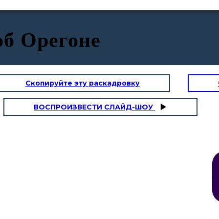
б Орегоне
Скопируйте эту раскадровку
ВОСПРОИЗВЕСТИ СЛАЙД-ШОУ
Города
-
призраки