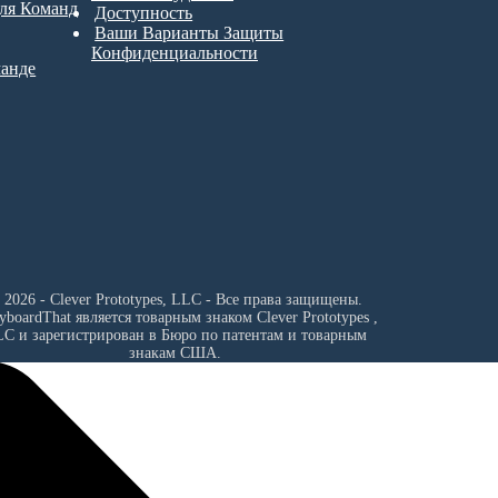
для Команд
Доступность
Ваши Варианты Защиты
Конфиденциальности
манде
 2026 - Clever Prototypes, LLC - Все права защищены.
ryboardThat является товарным знаком
Clever Prototypes ,
LC
и зарегистрирован в Бюро по патентам и товарным
знакам США.