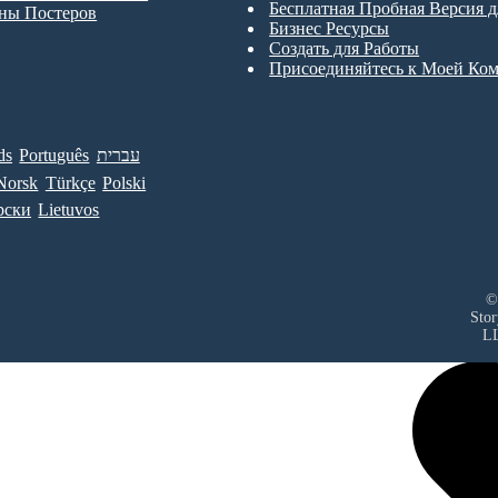
Бесплатная Пробная Версия 
ны Постеров
Бизнес Ресурсы
Создать для Работы
Присоединяйтесь к Моей Ко
ds
Português
עברית
Norsk
Türkçe
Polski
рски
Lietuvos
©
Sto
L