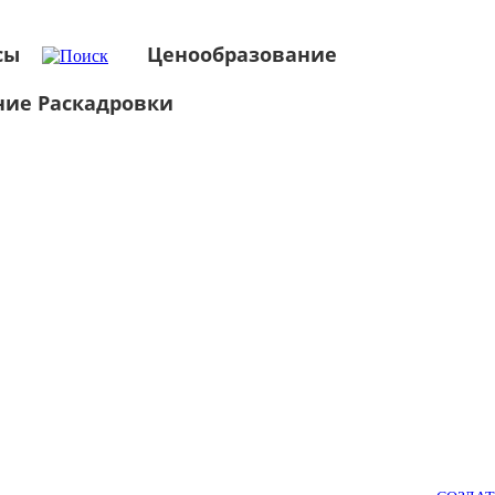
сы
Ценообразование
ние Раскадровки