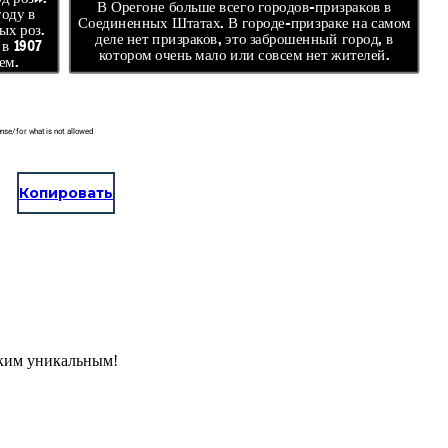
В Орегоне больше всего городов-призраков в
году в
Соединенных Штатах. В городе-призраке на самом
ых роз.
деле нет призраков, это заброшенный город, в
в 1907
котором очень мало или совсем нет жителей.
ем.
nse/ for what is not allowed
Копировать
аким уникальным!