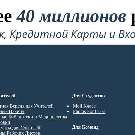
ее
40 миллионов
ок, Кредитной Карты и Вхо
Требуется!
ДРОВКУ
ителей
Для Студентов
тная Версия для Учителей
Мой Класс
ные Пакеты
Photos For Class
ные Библиотеки и Медиацентры
ровки
Для Команд
сурсы для Учителей
ны Рабочих Листов