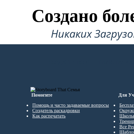
Создано бол
Никаких Загруз
СОЗДАТЬ СВОЮ ПЕРВУЮ РАСКА
Помогите
Для Уч
Помощь и часто задаваемые вопросы
Беспла
Создатель раскадровки
Окруж
Как распечатать
Школь
Трени
Все Ре
Шабло