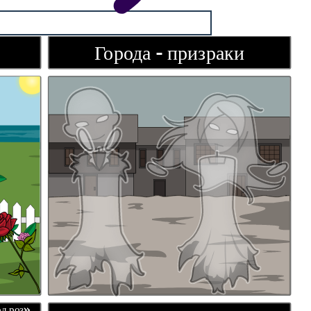
Города
-
призраки
д роз».