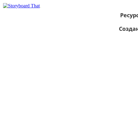
Ресур
Созда