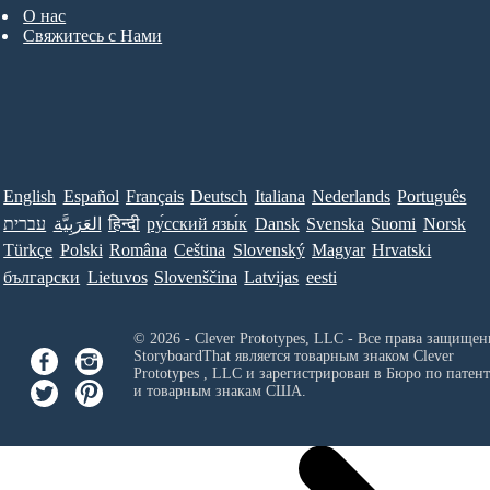
О нас
Свяжитесь с Нами
English
Español
Français
Deutsch
Italiana
Nederlands
Português
עברית
العَرَبِيَّة
हिन्दी
ру́сский язы́к
Dansk
Svenska
Suomi
Norsk
Türkçe
Polski
Româna
Ceština
Slovenský
Magyar
Hrvatski
български
Lietuvos
Slovenščina
Latvijas
eesti
© 2026 - Clever Prototypes, LLC - Все права защищен
StoryboardThat является товарным знаком
Clever
Prototypes , LLC
и зарегистрирован в Бюро по патен
и товарным знакам США.