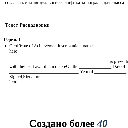
создавать индивидуальные сертификаты награды для класса
Текст Раскадровки
Горка: 1
Certificate of AchievementInsert student name
here________________________________________________
___________________________________________________
____________________________________________is present
with theInsert award name hereOn the ______________ Day of
______________________________, Year of ______________
Signed,Signature
here________________________________________________
___________________________________________________
Создано более
40