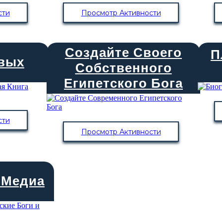
сти
Просмотр Активности
Создайте Своего
П
твых
Собственного
Египетского Бога
сти
Просмотр Активности
 Медиа