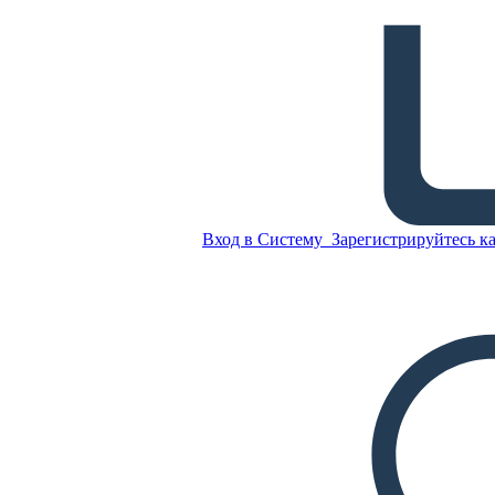
Темы Египетской
Мифологии
Скопируйте эту раскадровку
СОЗДАТЬ РАСКАДРОВКУ
Вход в Систему
Зарегистрируйтесь ка
ВОСПРОИЗВЕСТИ СЛАЙД-ШОУ
ПОЧИТАЙ МНЕ