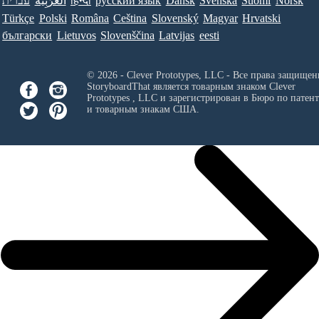
עברית
العَرَبِيَّة
हिन्दी
ру́сский язы́к
Dansk
Svenska
Suomi
Norsk
Türkçe
Polski
Româna
Ceština
Slovenský
Magyar
Hrvatski
български
Lietuvos
Slovenščina
Latvijas
eesti
© 2026 - Clever Prototypes, LLC - Все права защищен
StoryboardThat является товарным знаком
Clever
Prototypes , LLC
и зарегистрирован в Бюро по патен
и товарным знакам США.