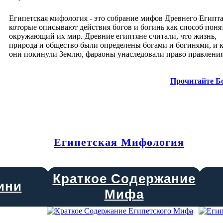
Египетская мифология - это собрание мифов Древнего Египта
которые описывают действия богов и богинь как способ поня
окружающий их мир. Древние египтяне считали, что жизнь,
природа и общество были определены богами и богинями, и к
они покинули Землю, фараоны унаследовали право правления
Прочитайте Б
Египетская Мифология
Краткое Содержание
ини
Мифа