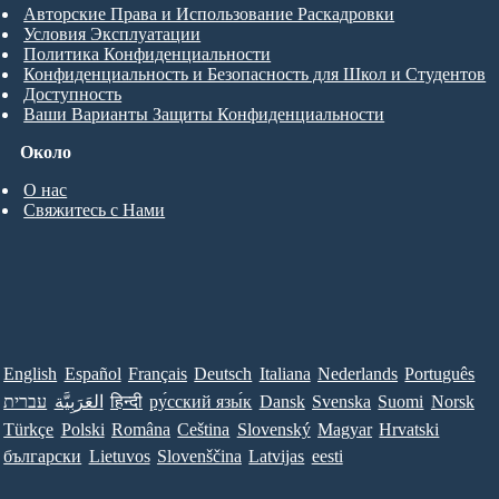
Авторские Права и Использование Раскадровки
Условия Эксплуатации
Политика Конфиденциальности
Конфиденциальность и Безопасность для Школ и Студентов
Доступность
Ваши Варианты Защиты Конфиденциальности
Около
О нас
Свяжитесь с Нами
English
Español
Français
Deutsch
Italiana
Nederlands
Português
עברית
العَرَبِيَّة
हिन्दी
ру́сский язы́к
Dansk
Svenska
Suomi
Norsk
Türkçe
Polski
Româna
Ceština
Slovenský
Magyar
Hrvatski
български
Lietuvos
Slovenščina
Latvijas
eesti