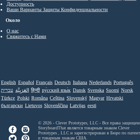
Доступность
Ваши Варианты Защиты Конфиденциальности
Около
О нас
Свяжитесь с Нами
English
Español
Français
Deutsch
Italiana
Nederlands
Português
עברית
العَرَبِيَّة
हिन्दी
ру́сский язы́к
Dansk
Svenska
Suomi
Norsk
Türkçe
Polski
Româna
Ceština
Slovenský
Magyar
Hrvatski
български
Lietuvos
Slovenščina
Latvijas
eesti
© 2026 - Clever Prototypes, LLC - Все права защищен
StoryboardThat является товарным знаком
Clever
Prototypes , LLC
и зарегистрирован в Бюро по патен
и товарным знакам США.