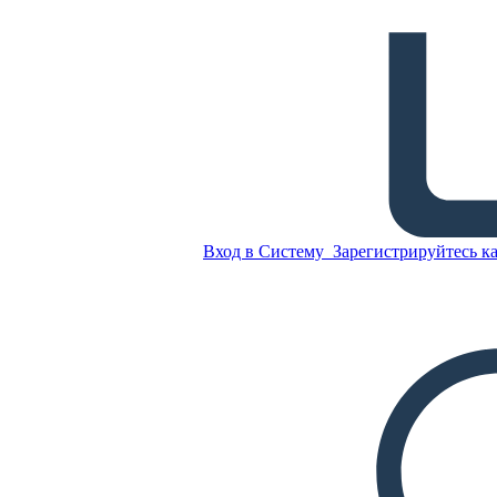
Литературные элементы в
"Jabberwocky"
Скопируйте эту
раскадровку
СОЗДАТЬ РАСКАДРОВКУ
Вход в Систему
Зарегистрируйтесь ка
Скопируйте эту
раскадровку
СОЗДАТЬ РАСКАДРОВКУ
ВОСПРОИЗВЕСТИ СЛАЙД-ШОУ
ПОЧИТАЙ МНЕ