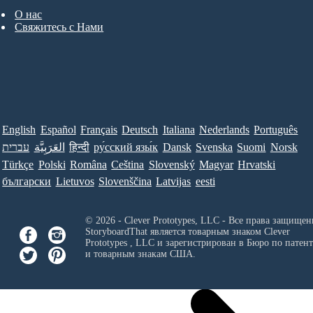
О нас
Свяжитесь с Нами
English
Español
Français
Deutsch
Italiana
Nederlands
Português
עברית
العَرَبِيَّة
हिन्दी
ру́сский язы́к
Dansk
Svenska
Suomi
Norsk
Türkçe
Polski
Româna
Ceština
Slovenský
Magyar
Hrvatski
български
Lietuvos
Slovenščina
Latvijas
eesti
© 2026 - Clever Prototypes, LLC - Все права защищен
StoryboardThat является товарным знаком
Clever
Prototypes , LLC
и зарегистрирован в Бюро по патен
и товарным знакам США.