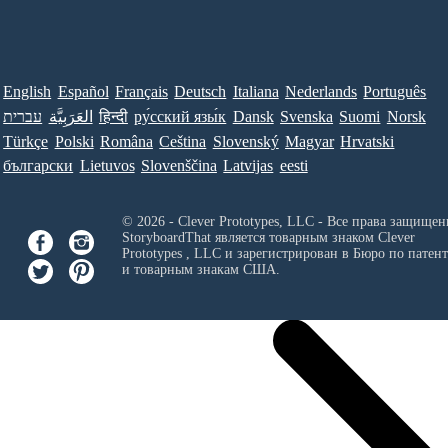
English
Español
Français
Deutsch
Italiana
Nederlands
Português
עברית
العَرَبِيَّة
हिन्दी
ру́сский язы́к
Dansk
Svenska
Suomi
Norsk
Türkçe
Polski
Româna
Ceština
Slovenský
Magyar
Hrvatski
български
Lietuvos
Slovenščina
Latvijas
eesti
© 2026 - Clever Prototypes, LLC - Все права защищен
StoryboardThat является товарным знаком
Clever
Prototypes , LLC
и зарегистрирован в Бюро по патен
и товарным знакам США.