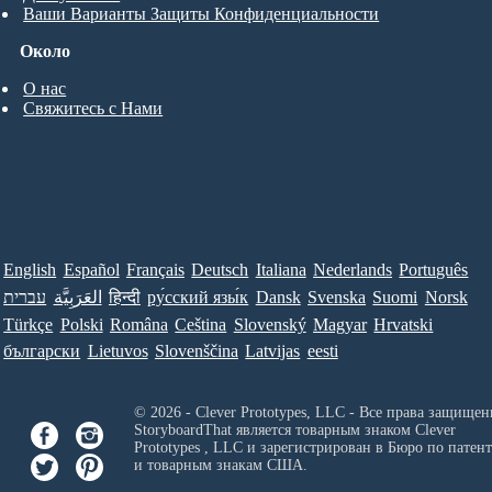
Ваши Варианты Защиты Конфиденциальности
Около
О нас
Свяжитесь с Нами
English
Español
Français
Deutsch
Italiana
Nederlands
Português
עברית
العَرَبِيَّة
हिन्दी
ру́сский язы́к
Dansk
Svenska
Suomi
Norsk
Türkçe
Polski
Româna
Ceština
Slovenský
Magyar
Hrvatski
български
Lietuvos
Slovenščina
Latvijas
eesti
© 2026 - Clever Prototypes, LLC - Все права защищен
StoryboardThat является товарным знаком
Clever
Prototypes , LLC
и зарегистрирован в Бюро по патен
и товарным знакам США.